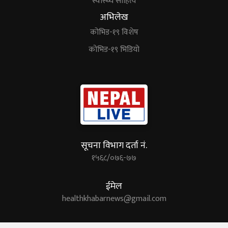
स्वास्थ्य साहित्य
अभिलेख
कोभिड-१९ विशेष
कोभिड-१९ भिडियो
सूचना विभाग दर्ता नं.
१५६८/०७६-७७
ईमेल
healthkhabarnews@gmail.com