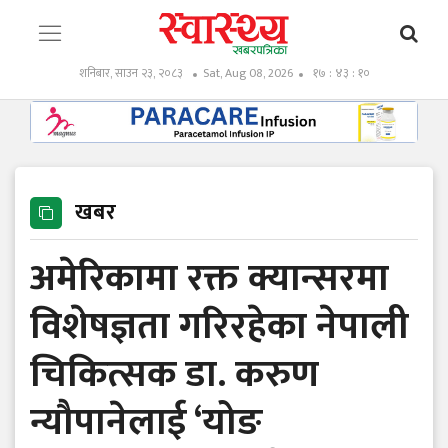
शनिबार, साउन २३, २०८३
Sat, Aug 08, 2026
१७ : ४३ : ११
खबर
अमेरिकामा रक्त क्यान्सरमा
विशेषज्ञता गरिरहेका नेपाली
चिकित्सक डा. करुण
न्यौपानेलाई ‘योङ