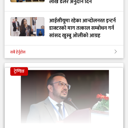
लाख डलर अनुदान दिने
आईसीयूमा रहेका आन्दोलनरत इन्टर्न
डाक्टरको माग तत्काल सम्बोधन गर्न
सांसद खुस्बु ओलीको आग्रह
सबै हेर्नुहोस
ट्रेण्डिङ