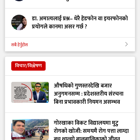
डा. अमात्यलाई प्रश्न– धेरै हेडफोन वा इयरफोनको
प्रयोगले कानमा असर गर्छ ?
सबै हेर्नुहोस
विचार/विश्लेषण
औषधिको गुणस्तरदेखि बजार
अनुगमनसम्म : प्रदेशस्तरीय संरचना
बिना प्रभावकारी नियमन असम्भव
गोरखाका विकट विद्यालयमा मुटु
रोगको खोजी: समयमै रोग पत्ता लाग्दा
बच्न थाल्यो बालबालिकाको जीवन