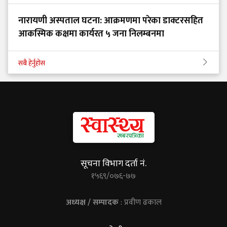
नारायणी अस्पताल घटना: आक्रमणमा परेका डाक्टरसहित
आकस्मिक कक्षमा कार्यरत ५ जना निलम्बनमा
सबै हेर्नुहोस
सूचना विभाग दर्ता नं.
१५६९/०७६-७७
अध्यक्ष / सम्पादक
: प्रवीण ढकाल