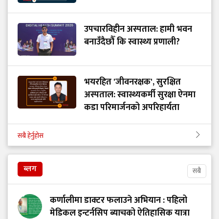
उपचारविहीन अस्पताल: हामी भवन
बनाउँदैछौँ कि स्वास्थ्य प्रणाली?
भयरहित 'जीवनरक्षक', सुरक्षित
अस्पताल: स्वास्थ्यकर्मी सुरक्षा ऐनमा
कडा परिमार्जनको अपरिहार्यता
सबै हेर्नुहोस
ब्लग
सबै
कर्णालीमा डाक्टर फलाउने अभियान : पहिलो
मेडिकल इन्टर्नसिप ब्याचको ऐतिहासिक यात्रा