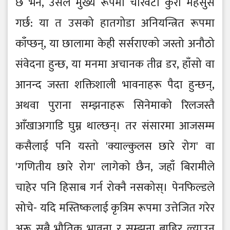
छ भने, उसले मुख्य रूपमा चारवटा कुरा महसुस
गर्छ: या त उसको हातगोडा अनियन्त्रित रूपमा
काँप्छन्, या छालामा केही सर्सराएको जस्तो अनौठो
संवेदना हुन्छ, या मनमा अचानक तीव्र डर, हाँसो वा
आनन्द जस्ता शक्तिशाली भावनाहरू पैदा हुन्छन्,
अथवा पुराना सम्झनाहरू सिनेमाको रिलजस्तै
आँखाअगाडि घुम्न थाल्छन्। तर संसारमा आजसम्म
कसैलाई पनि यस्तो 'क्याल्कुलस छारे रोग' वा
'गणितीय छारे रोग' लागेको छैन, जहाँ बिरामीले
चाहेर पनि हिसाब गर्न रोक्नै नसकोस्। पेनफिल्डले
सोचे- यदि मस्तिष्कलाई कृत्रिम रूपमा उत्तेजित गरेर
अरू सबै भौतिक भावना र सम्झना बाहिर ल्याउन