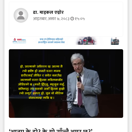
डा. माइकल एग्नोर
आइतबार, असार ७, २०८३
१५:०५