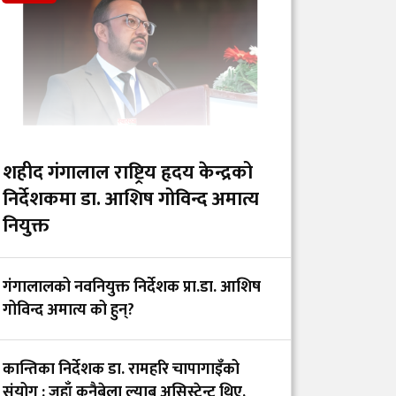
र कर्पोरेट स्वार्थ देखाउने
फिल्म ‘अरमान’ (युट्युब
लिंकसहित)
औषधिको गुणस्तरदेखि
बजार अनुगमनसम्म :
प्रदेशस्तरीय संरचना बिना
शहीद गंगालाल राष्ट्रिय हृदय केन्द्रको
प्रभावकारी नियमन
निर्देशकमा डा. आशिष गोविन्द अमात्य
असम्भव
नियुक्त
इन्टर्न चिकित्सक डिल्लि
गंगालालको नवनियुक्त निर्देशक प्रा.डा. आशिष
हरिजन र सरकारबिच ५
गोविन्द अमात्य को हुन्?
बुँदे सहमति, अनशन अन्त्य
कान्तिका निर्देशक डा. रामहरि चापागाइँको
ह्याम्स अस्पताल र
संयोग : जहाँ कुनैबेला ल्याब असिस्टेन्ट थिए,