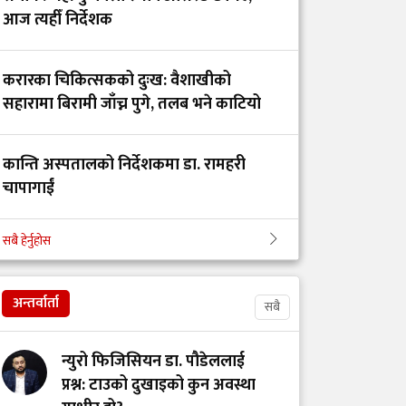
गोकर्णेश्वर
आज त्यहीँ निर्देशक
नगरपालिकाबीच स्वास्थ्य
सेवा सहकार्य सम्झौता
करारका चिकित्सकको दुःख: वैशाखीको
सहारामा बिरामी जाँच्न पुगे, तलब भने काटियो
गेटा विश्वविद्यालयको
शैक्षिक कार्यक्रमका लागि
चारवटा प्रादेशिक
कान्ति अस्पतालको निर्देशकमा डा. रामहरी
अस्पताल दिइनुको अर्थ
चापागाईं
सबै हेर्नुहोस
गाभीले नेपाललाई ३ करोड
डाक्टर र सांसदका चालकको तलब 'उस्तै' भन्दै
९६ लाख डलर बराबरको
युट्युबर टंक दाहालद्वारा भ्रामक दाबी
खोप र १ करोड ८० लाख
अन्तर्वार्ता
सबै
डलर अनुदान दिने
न्युरो फिजिसियन डा. पौडेललाई
आईसीयूमा रहेका
प्रश्न: टाउको दुखाइको कुन अवस्था
आन्दोलनरत इन्टर्न