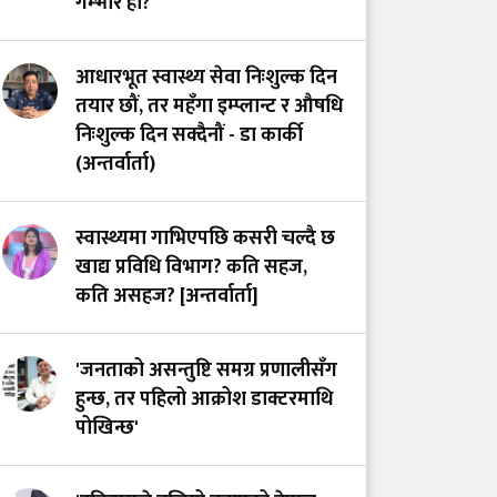
गम्भीर हो?
डाक्टरको माग तत्काल
सम्बोधन गर्न सांसद खुस्बु
आधारभूत स्वास्थ्य सेवा निःशुल्क दिन
ओलीको आग्रह
तयार छौं, तर महँगा इम्प्लान्ट र औषधि
निःशुल्क दिन सक्दैनौं - डा कार्की
(अन्तर्वार्ता)
स्वास्थ्यमा गाभिएपछि कसरी चल्दै छ
खाद्य प्रविधि विभाग? कति सहज,
कति असहज? [अन्तर्वार्ता]
'जनताको असन्तुष्टि समग्र प्रणालीसँग
हुन्छ, तर पहिलो आक्रोश डाक्टरमाथि
पोखिन्छ'