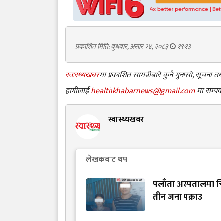
प्रकाशित मिति: बुधबार, असार २४, २०८३
१९:१३
स्वास्थ्यखबर
मा प्रकाशित सामग्रीबारे कुनै गुनासो, सूचना
हामीलाई
healthkhabarnews@gmail.com
मा सम्पर्
स्वास्थ्यखबर
लेखकबाट थप
पलाँता अस्पतालमा चि
तीन जना पक्राउ