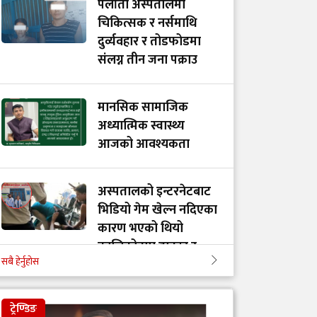
पलाँता अस्पतालमा
चिकित्सक र नर्समाथि
दुर्व्यवहार र तोडफोडमा
संलग्न तीन जना पक्राउ
मानसिक सामाजिक
अध्यात्मिक स्वास्थ्य
आजको आवश्यकता
अस्पतालको इन्टरनेटबाट
भिडियो गेम खेल्न नदिएका
कारण भएको थियो
कालिकोटमा डाक्टर र
सबै हेर्नुहोस
नर्समाथि आक्रमण
ट्रेण्डिङ
डाक्टर बाबु-छोराको आदर्श