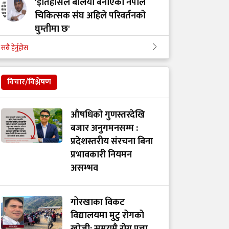
'इतिहासले बलियो बनाएको नेपाल
चिकित्सक संघ अहिले परिवर्तनको
घुम्तीमा छ'
सबै हेर्नुहोस
‘टिम मंगल' चुनावी समूह मात्र थिएन,
मेडिकल मुभमेन्ट हो : डा. मंगल रावल
विचार/विश्लेषण
'हरेक टाउको दुखाइ ब्रेन ट्युमर होइन,
औषधिको गुणस्तरदेखि
यी लक्षणहरू देखिए हुनसक्छ जोखिम'
बजार अनुगमनसम्म :
प्रदेशस्तरीय संरचना बिना
प्रभावकारी नियमन
डा. अमात्यलाई प्रश्न– धेरै हेडफोन वा
असम्भव
इयरफोनको प्रयोगले कानमा असर
गर्छ ?
गोरखाका विकट
विद्यालयमा मुटु रोगको