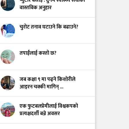
प्युटार बसाइँ : दुर्गम स्वास्थ्य सेवाको
अस्तित्वको खोजीमा
वास्तविक अनुहार
नर्सिङ पेसा: साधना
देशको, सम्मान कहिले?
चुरोट तनाव घटाउने कि बढाउने?
उपचारविहीन अस्पताल:
हामी भवन बनाउँदैछौँ कि
स्वास्थ्य प्रणाली?
तपाईंलाई कस्तो छ?
भयरहित 'जीवनरक्षक',
सुरक्षित अस्पताल:
जब कक्षा ९ मा पढ्ने किशोरीले
स्वास्थ्यकर्मी सुरक्षा ऐनमा
आइरन चक्की मागिन् ...
कडा परिमार्जनको
अपरिहार्यता
एक फुटबलप्रेमीलाई विश्वकपको
प्रत्यक्षदर्शी बन्ने अवसर