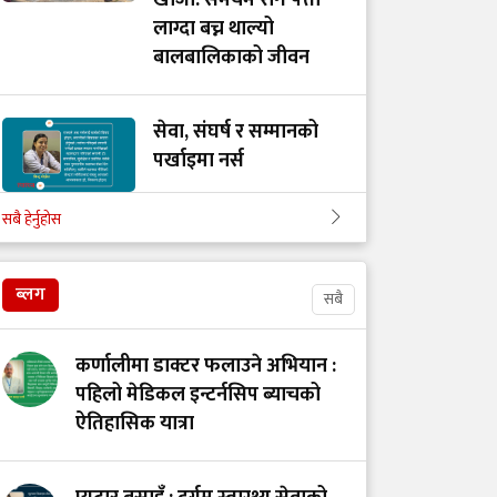
खोजी: समयमै रोग पत्ता
लाग्दा बच्न थाल्यो
बालबालिकाको जीवन
सेवा, संघर्ष र सम्मानको
पर्खाइमा नर्स
सबै हेर्नुहोस
खाद्य स्वच्छता र गुणस्तर
नियमन: मन्त्रालय परिवर्तन
ब्लग
सबै
कि प्रणालीमा सुधार?
कर्णालीमा डाक्टर फलाउने अभियान :
स्तनपानमैत्री कार्यस्थल
पहिलो मेडिकल इन्टर्नसिप ब्याचको
बनाऔँ
ऐतिहासिक यात्रा