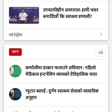
उपचारविहीन अस्पताल: हामी भवन
बनाउँदैछौँ कि स्वास्थ्य प्रणाली?
सबै हेर्नुहोस
ब्लग
सबै
कर्णालीमा डाक्टर फलाउने अभियान : पहिलो
मेडिकल इन्टर्नसिप ब्याचको ऐतिहासिक यात्रा
प्युटार बसाइँ : दुर्गम स्वास्थ्य सेवाको वास्तविक
अनुहार