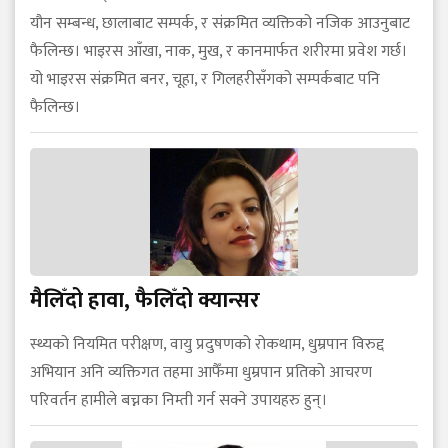
यौन सम्बन्ध, छालाबाट सम्पर्क, र संक्रमित व्यक्तिको नजिक आउनुबाट
फैलिन्छ। भाइरस आँखा, नाक, मुख, र कानमार्फत शरीरमा प्रवेश गर्छ।
यो भाइरस संक्रमित बनर, चूहा, र गिलहरीसँगको सम्पर्कबाट पनि
फैलिन्छ।
मैलिँदो हावा, फैलिँदो क्यान्सर
स्थ्यको नियमित परीक्षण, वायु प्रदुषणको रोकथाम, धुम्रपान विरुद्द
अभियान अनि व्यक्तिगत तहमा आफैँमा धुम्रपान प्रतिको आचरण
परिवर्तन हामीले बच्नका निम्ती गर्न सक्ने उपायहरु हुन्।