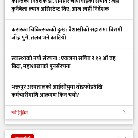
कान्तिका निर्देशक डा. रामहरि चापागाइँको संयोग : जहाँ
कुनैबेला ल्याब असिस्टेन्ट थिए, आज त्यहीँ निर्देशक
करारका चिकित्सकको दुःख: वैशाखीको सहारामा बिरामी
जाँच्न पुगे, तलब भने काटियो
स्वास्थ्यको नयाँ संरचना : एकजना सचिव र १२ औं तह
बिदा, महाशाखाको पुनर्संरचना
भक्तपुर अस्पतालको आईसीयुमा तोडफोडदेखि
कर्मचारीमाथि आक्रमण किन भयो?
सबै हेर्नुहोस