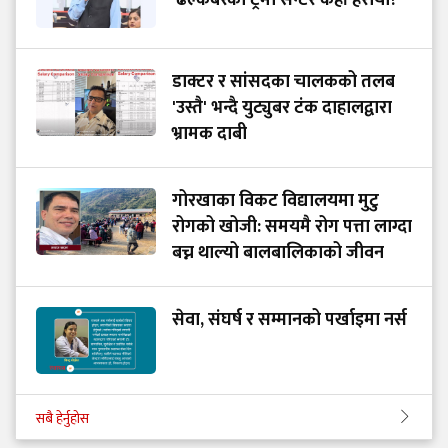
‘ढल्केबरको ट्रमा सेन्टर कहाँ हरायो?’
डाक्टर र सांसदका चालकको तलब
'उस्तै' भन्दै युट्युबर टंक दाहालद्वारा
भ्रामक दाबी
गोरखाका विकट विद्यालयमा मुटु
रोगको खोजी: समयमै रोग पत्ता लाग्दा
बच्न थाल्यो बालबालिकाको जीवन
सेवा, संघर्ष र सम्मानको पर्खाइमा नर्स
सबै हेर्नुहोस