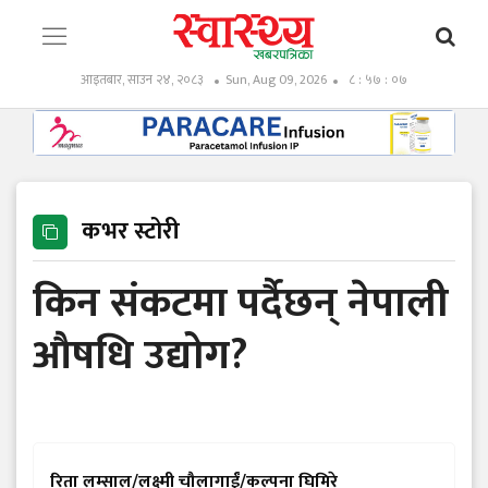
आइतबार, साउन २४, २०८३
Sun, Aug 09, 2026
८ : ५७ : ०८
कभर स्टोरी
किन संकटमा पर्दैछन् नेपाली
औषधि उद्योग?
रिता लम्साल/लक्ष्मी चौलागाईं/कल्पना घिमिरे