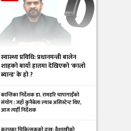
रजिस्ट्रारमा पार्वती
विष्टलाई नियुक्त
अस्पतालहरूमा १०
प्रतिशत निःशुल्क शय्या र
उपचार सहजीकरणका
लागि फोकल पर्सन
स्वास्थ्य प्रविधि: प्रधानमन्त्री बालेन
तोकियो
शाहको बायाँ हातमा देखिएको 'कालो
ब्यान्ड' के हो ?
स्वास्थ्य बीमा बन्द गर्ने छुट
सरकारलाई छैन :
पूर्वस्वास्थ्यमन्त्री प्रदीप
कान्तिका निर्देशक डा. रामहरि चापागाइँको
पौडेल
संयोग : जहाँ कुनैबेला ल्याब असिस्टेन्ट थिए,
आज त्यहीँ निर्देशक
कर्णालीमा डाक्टर फलाउने
अभियान : पहिलो मेडिकल
करारका चिकित्सकको दुःख: वैशाखीको