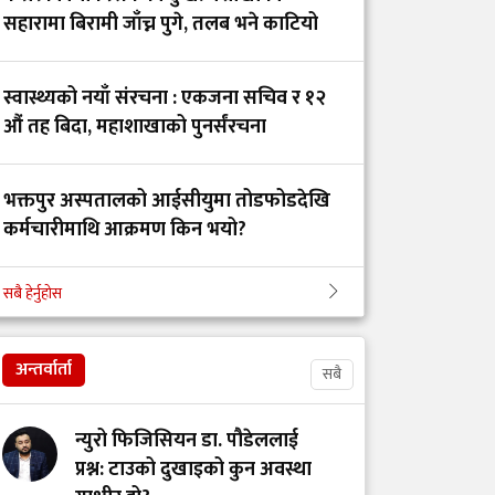
इन्टर्नसिप ब्याचको
सहारामा बिरामी जाँच्न पुगे, तलब भने काटियो
ऐतिहासिक यात्रा
स्वास्थ्यको नयाँ संरचना : एकजना सचिव र १२
निजी मेडिकल
औं तह बिदा, महाशाखाको पुनर्संरचना
कलेजहरूको अडान :
इन्टर्नशिप भत्ता बढाउन
भक्तपुर अस्पतालको आईसीयुमा तोडफोडदेखि
सकिदैन
कर्मचारीमाथि आक्रमण किन भयो?
स्तनपानमैत्री कार्यस्थल
सबै हेर्नुहोस
कान्ति अस्पतालको निर्देशकमा डा. रामहरी
बनाऔँ
चापागाईं
अन्तर्वार्ता
सबै
अस्तित्वको खोजीमा
नर्सिङ पेसा: साधना
न्युरो फिजिसियन डा. पौडेललाई
देशको, सम्मान कहिले?
प्रश्न: टाउको दुखाइको कुन अवस्था