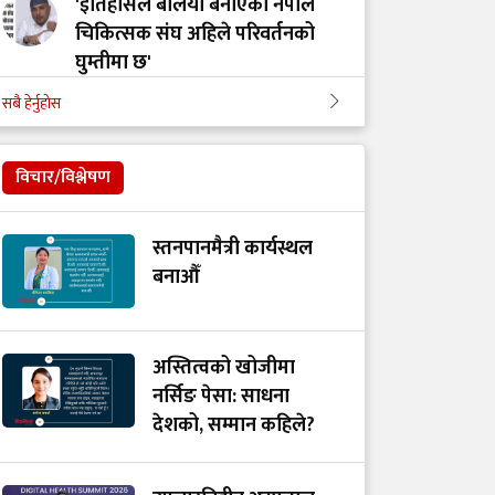
'इतिहासले बलियो बनाएको नेपाल
चिकित्सक संघ अहिले परिवर्तनको
घुम्तीमा छ'
सबै हेर्नुहोस
‘टिम मंगल' चुनावी समूह मात्र थिएन,
मेडिकल मुभमेन्ट हो : डा. मंगल रावल
विचार/विश्लेषण
'हरेक टाउको दुखाइ ब्रेन ट्युमर होइन,
स्तनपानमैत्री कार्यस्थल
यी लक्षणहरू देखिए हुनसक्छ जोखिम'
बनाऔँ
डा. अमात्यलाई प्रश्न– धेरै हेडफोन वा
अस्तित्वको खोजीमा
इयरफोनको प्रयोगले कानमा असर
नर्सिङ पेसा: साधना
गर्छ ?
देशको, सम्मान कहिले?