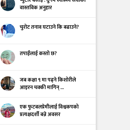
प्युटार बसाइँ : दुर्गम स्वास्थ्य सेवाको
सेवा: उपचार गर्नेलाई
वास्तविक अनुहार
हातपात हैन सम्मान दिउँ
चुरोट तनाव घटाउने कि बढाउने?
स्वास्थ्य सेवामा कर: २०७५
को त्यो ऐतिहासिक निर्णय
र आजको यथार्थ
तपाईंलाई कस्तो छ?
गोरखामा मौन महामारीका
रूपमा फैलिँदै नसर्ने रोग
जब कक्षा ९ मा पढ्ने किशोरीले
आइरन चक्की मागिन् ...
एक फुटबलप्रेमीलाई विश्वकपको
प्रत्यक्षदर्शी बन्ने अवसर