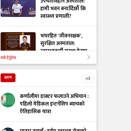
उपचारविहीन अस्पताल:
हामी भवन बनाउँदैछौँ कि
स्वास्थ्य प्रणाली?
भयरहित 'जीवनरक्षक',
सुरक्षित अस्पताल:
स्वास्थ्यकर्मी सुरक्षा ऐनमा
सबै हेर्नुहोस
कडा परिमार्जनको
अपरिहार्यता
ब्लग
सबै
डाँडापारिको स्वास्थ्य:
भूगोल, समुदाय र
कर्णालीमा डाक्टर फलाउने अभियान :
जनस्वास्थ्यबीचको सम्बन्ध
पहिलो मेडिकल इन्टर्नसिप ब्याचको
ऐतिहासिक यात्रा
स्वास्थ्यकर्मी असुरक्षित
हुँदा जोखिममा स्वास्थ्य