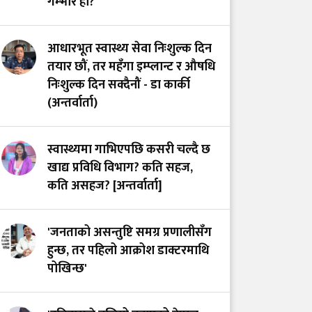
गम्भीर हो?
प्युटार बसाइँ : दुर्गम
स्वास्थ्य सेवाको वास्तविक
आधारभूत स्वास्थ्य सेवा निःशुल्क दिन
अनुहार
तयार छौं, तर महँगा इम्प्लान्ट र औषधि
निःशुल्क दिन सक्दैनौं - डा कार्की
(अन्तर्वार्ता)
स्वास्थ्यमा गाभिएपछि कसरी चल्दै छ
खाद्य प्रविधि विभाग? कति सहज,
कति असहज? [अन्तर्वार्ता]
'जनताको असन्तुष्टि समग्र प्रणालीसँग
हुन्छ, तर पहिलो आक्रोश डाक्टरमाथि
पोखिन्छ'