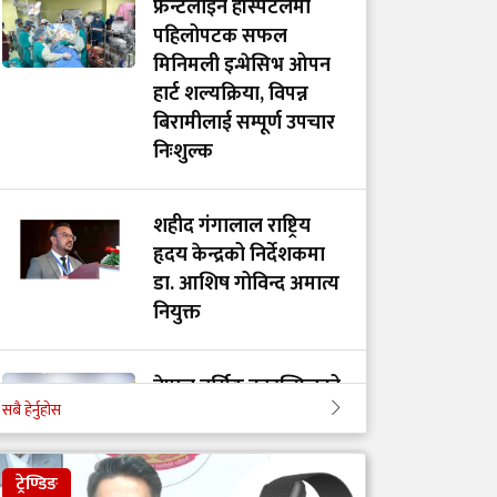
फ्रन्टलाइन हस्पिटलमा
पहिलोपटक सफल
मिनिमली इन्भेसिभ ओपन
हार्ट शल्यक्रिया, विपन्न
बिरामीलाई सम्पूर्ण उपचार
निःशुल्क
शहीद गंगालाल राष्ट्रिय
हृदय केन्द्रको निर्देशकमा
डा. आशिष गोविन्द अमात्य
नियुक्त
नेपाल नर्सिङ काउन्सिलको
सबै हेर्नुहोस
अध्यक्षमा सकुन्तला
प्रजापति, उपाध्यक्षमा
बिमला कुमारी साह र
ट्रेण्डिङ