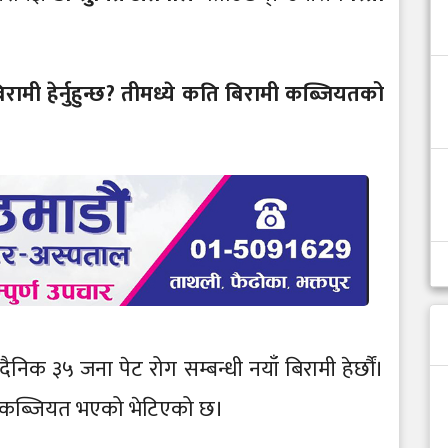
ामी हेर्नुहुन्छ? तीमध्ये कति बिरामी कब्जियतको
िक ३५ जना पेट रोग सम्बन्धी नयाँ बिरामी हेर्छौं।
ा कब्जियत भएको भेटिएको छ।