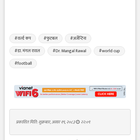
#वर्ल्ड कप
#फुटबल
#अर्जेन्टिना
#डा. मंगल रावल
#Dr. Mangal Rawal
#world cup
#football
प्रकाशित मिति: शुक्रबार, असार १९, २०८३
२२:०९