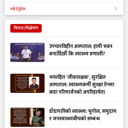
सबै हेर्नुहोस
विचार/विश्लेषण
उपचारविहीन अस्पताल: हामी भवन
बनाउँदैछौँ कि स्वास्थ्य प्रणाली?
भयरहित 'जीवनरक्षक', सुरक्षित
अस्पताल: स्वास्थ्यकर्मी सुरक्षा ऐनमा
कडा परिमार्जनको अपरिहार्यता
डाँडापारिको स्वास्थ्य: भूगोल, समुदाय
र जनस्वास्थ्यबीचको सम्बन्ध