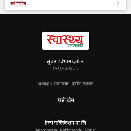
सबै हेर्नुहोस
सूचना विभाग दर्ता नं.
१५६९/०७६-७७
अध्यक्ष / सम्पादक
: प्रवीण ढकाल
हाम्रो टीम
हेल्प पब्लिकेशन प्रा लि
Anamnagar, Kathmandu, Nepal