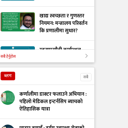
खाद्य स्वच्छता र गुणस्तर
नियमन: मन्त्रालय परिवर्तन
कि प्रणालीमा सुधार?
स्तनपानमैत्री कार्यस्थल
सबै हेर्नुहोस
बनाऔँ
ब्लग
सबै
अस्तित्वको खोजीमा
नर्सिङ पेसा: साधना
कर्णालीमा डाक्टर फलाउने अभियान :
देशको, सम्मान कहिले?
पहिलो मेडिकल इन्टर्नसिप ब्याचको
ऐतिहासिक यात्रा
उपचारविहीन अस्पताल:
हामी भवन बनाउँदैछौँ कि