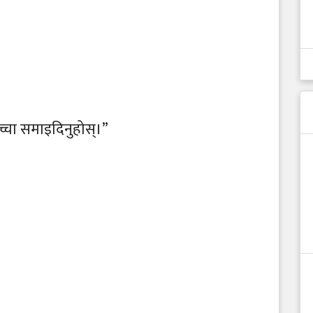
च्चा समाइदिनुहोस्।”