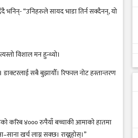
िँदै भनिन्- “उनिहरुले सायद भाडा तिर्न सक्दैनन्, यो
्यस्तो विशाल मन हुन्थ्यो।
ौँ। डाक्टरलाई सबै बुझायौँ। रिफरल नोट हस्तान्तरण
हेको करिब ४००० रुपैयाँ बच्चाकी आमाको हातमा
ा–साना खर्च लाग्न सक्छ। राख्नुहोस्।”