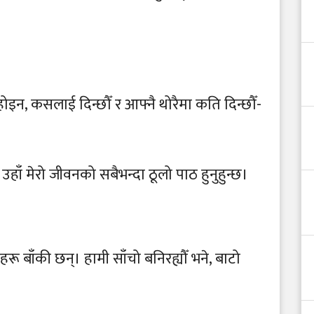
ुरा होइन, कसलाई दिन्छौँ र आफ्नै थोरैमा कति दिन्छौँ-
ाँ मेरो जीवनको सबैभन्दा ठूलो पाठ हुनुहुन्छ।
रू बाँकी छन्। हामी साँचो बनिरह्यौँ भने, बाटो