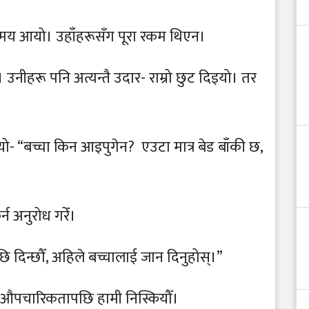
समय आयो। उहाँहरूसँग पूरा रकम थिएन।
ँ। उनीहरू पनि अत्यन्तै उदार- राम्रो छुट दिइयो। तर
- “बच्चा किन आइपुगेन? एउटा मात्र बेड बाँकी छ,
्न अनुरोध गरेँ।
छि दिन्छौँ, अहिले बच्चालाई जान दिनुहोस्।”
ी औपचारिकतापछि हामी निस्कियौँ।