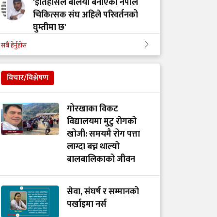
'इतिहासले बलियो बनाएको नेपाल
चिकित्सक संघ अहिले परिवर्तनको
घुम्तीमा छ'
सबै हेर्नुहोस
‘टिम मंगल' चुनावी समूह मात्र थिएन,
मेडिकल मुभमेन्ट हो : डा. मंगल रावल
विचार/विश्लेषण
'हरेक टाउको दुखाइ ब्रेन ट्युमर होइन,
गोरखाका विकट
यी लक्षणहरू देखिए हुनसक्छ जोखिम'
विद्यालयमा मुटु रोगको
खोजी: समयमै रोग पत्ता
लाग्दा बच्न थाल्यो
डा. अमात्यलाई प्रश्न– धेरै हेडफोन वा
बालबालिकाको जीवन
इयरफोनको प्रयोगले कानमा असर
गर्छ ?
सेवा, संघर्ष र सम्मानको
पर्खाइमा नर्स