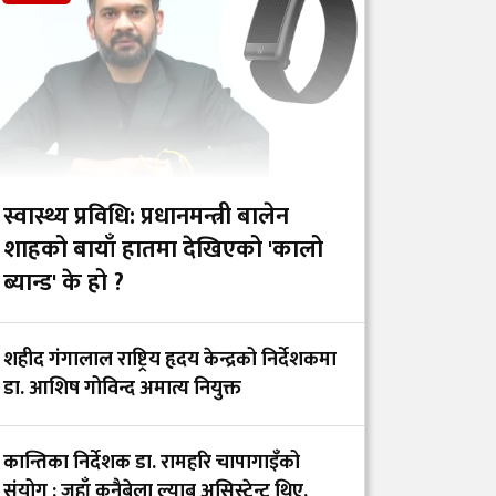
खोप र १ करोड ८० लाख
डलर अनुदान दिने
आईसीयूमा रहेका
आन्दोलनरत इन्टर्न
डाक्टरको माग तत्काल
सम्बोधन गर्न सांसद खुस्बु
स्वास्थ्य प्रविधि: प्रधानमन्त्री बालेन
ओलीको आग्रह
शाहको बायाँ हातमा देखिएको 'कालो
ब्यान्ड' के हो ?
गंगालालको नवनियुक्त
निर्देशक प्रा.डा. आशिष
शहीद गंगालाल राष्ट्रिय हृदय केन्द्रको निर्देशकमा
गोविन्द अमात्य को हुन्?
डा. आशिष गोविन्द अमात्य नियुक्त
सांसद प्रा.डा. चन्द्रमोहन
कान्तिका निर्देशक डा. रामहरि चापागाइँको
यादवको प्रश्न- ‘ढल्केबरको
संयोग : जहाँ कुनैबेला ल्याब असिस्टेन्ट थिए,