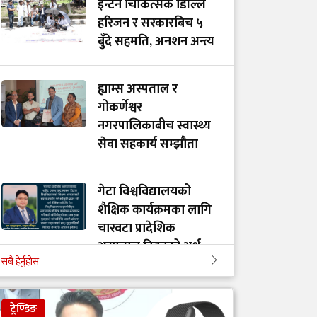
इन्टर्न चिकित्सक डिल्लि
हरिजन र सरकारबिच ५
बुँदे सहमति, अनशन अन्त्य
ह्याम्स अस्पताल र
गोकर्णेश्वर
नगरपालिकाबीच स्वास्थ्य
सेवा सहकार्य सम्झौता
गेटा विश्वविद्यालयको
शैक्षिक कार्यक्रमका लागि
चारवटा प्रादेशिक
अस्पताल दिइनुको अर्थ
सबै हेर्नुहोस
गाभीले नेपाललाई ३ करोड
ट्रेण्डिङ
९६ लाख डलर बराबरको