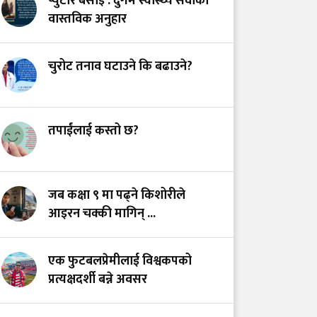
प्युटार बसाइँ : दुर्गम स्वास्थ्य सेवाको
स्वास्थ्य प्रणाली?
वास्तविक अनुहार
भयरहित 'जीवनरक्षक',
चुरोट तनाव घटाउने कि बढाउने?
सुरक्षित अस्पताल:
स्वास्थ्यकर्मी सुरक्षा ऐनमा
कडा परिमार्जनको
अपरिहार्यता
तपाईंलाई कस्तो छ?
डाँडापारिको स्वास्थ्य:
भूगोल, समुदाय र
जब कक्षा ९ मा पढ्ने किशोरीले
जनस्वास्थ्यबीचको सम्बन्ध
आइरन चक्की मागिन् ...
एक फुटबलप्रेमीलाई विश्वकपको
प्रत्यक्षदर्शी बन्ने अवसर