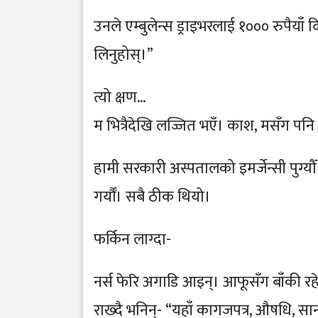
उनले एम्बुलेन्स ड्राइभरलाई १००० रुपैयाँ द
लिनुहोस्।”
त्यो क्षण…
म भित्रैदेखि लज्जित भएँ। काश, मसँग पनि त
हामी सरकारी अस्पतालको इमर्जेन्सी पुग्य
गर्यौँ। सबै ठीक थियो।
फर्किन लाग्दा-
नर्स फेरि अगाडि आइन्। आफूसँग बाँकी र
राख्दै भनिन्- “यहाँ कागजपत्र, औषधि, सान