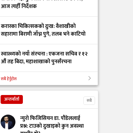
ट्रमा सेन्टर कहाँ हरायो?’
आज त्यहीँ निर्देशक
डाक्टर र सांसदका
करारका चिकित्सकको दुःख: वैशाखीको
चालकको तलब 'उस्तै' भन्दै
सहारामा बिरामी जाँच्न पुगे, तलब भने काटियो
युट्युबर टंक दाहालद्वारा
भ्रामक दाबी
स्वास्थ्यको नयाँ संरचना : एकजना सचिव र १२
औं तह बिदा, महाशाखाको पुनर्संरचना
गोरखाका विकट
विद्यालयमा मुटु रोगको
सबै हेर्नुहोस
खोजी: समयमै रोग पत्ता
भक्तपुर अस्पतालको आईसीयुमा तोडफोडदेखि
लाग्दा बच्न थाल्यो
कर्मचारीमाथि आक्रमण किन भयो?
बालबालिकाको जीवन
अन्तर्वार्ता
सबै
सेवा, संघर्ष र सम्मानको
न्युरो फिजिसियन डा. पौडेललाई
पर्खाइमा नर्स
प्रश्न: टाउको दुखाइको कुन अवस्था