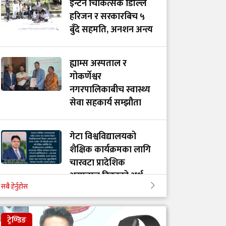
इन्टर्न चिकित्सक डिल्लि
हरिजन र सरकारबिच ५
बुँदे सहमति, अनशन अन्त्य
ह्याम्स अस्पताल र
गोकर्णेश्वर
नगरपालिकाबीच स्वास्थ्य
सेवा सहकार्य सम्झौता
गेटा विश्वविद्यालयको
शैक्षिक कार्यक्रमका लागि
चारवटा प्रादेशिक
अस्पताल दिइनुको अर्थ
सबै हेर्नुहोस
गाभीले नेपाललाई ३ करोड
ट्रेण्डिङ
९६ लाख डलर बराबरको