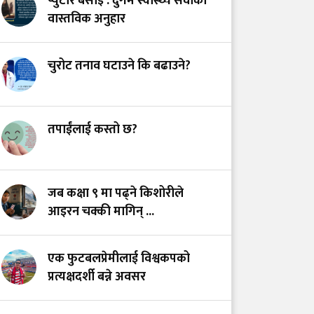
प्युटार बसाइँ : दुर्गम स्वास्थ्य सेवाको
स्वास्थ्य प्रणाली?
वास्तविक अनुहार
भयरहित 'जीवनरक्षक',
चुरोट तनाव घटाउने कि बढाउने?
सुरक्षित अस्पताल:
स्वास्थ्यकर्मी सुरक्षा ऐनमा
कडा परिमार्जनको
अपरिहार्यता
तपाईंलाई कस्तो छ?
डाँडापारिको स्वास्थ्य:
भूगोल, समुदाय र
जब कक्षा ९ मा पढ्ने किशोरीले
जनस्वास्थ्यबीचको सम्बन्ध
आइरन चक्की मागिन् ...
एक फुटबलप्रेमीलाई विश्वकपको
प्रत्यक्षदर्शी बन्ने अवसर