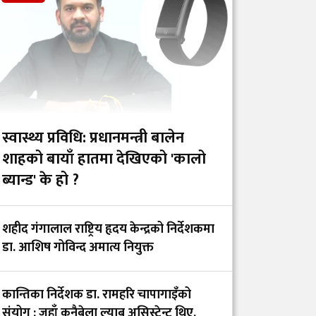
खोप र १ करोड ८० लाख
डलर अनुदान दिने
आईसीयूमा रहेका
आन्दोलनरत इन्टर्न
डाक्टरको माग तत्काल
सम्बोधन गर्न सांसद खुस्बु
स्वास्थ्य प्रविधि: प्रधानमन्त्री बालेन
ओलीको आग्रह
शाहको बायाँ हातमा देखिएको 'कालो
ब्यान्ड' के हो ?
गंगालालको नवनियुक्त
निर्देशक प्रा.डा. आशिष
शहीद गंगालाल राष्ट्रिय हृदय केन्द्रको निर्देशकमा
गोविन्द अमात्य को हुन्?
डा. आशिष गोविन्द अमात्य नियुक्त
सांसद प्रा.डा. चन्द्रमोहन
कान्तिका निर्देशक डा. रामहरि चापागाइँको
यादवको प्रश्न- ‘ढल्केबरको
संयोग : जहाँ कुनैबेला ल्याब असिस्टेन्ट थिए,