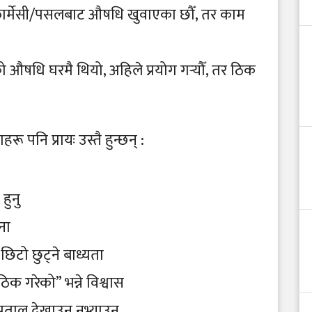
 फार्मेसी/पसलबाट औषधि खुवाएका छौँ, तर काम
औषधि घरमै थियो, अहिले प्रयोग गर्‍यौँ, तर ठिक
 पनि प्रायः उस्तै हुन्छन् :
हुनु
ना
छिटो छुट्ने बाध्यता
 गरेको” भन्ने विश्वास
पताल देखाउन नभ्याउनु