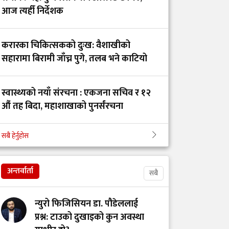
ट्रमा सेन्टर कहाँ हरायो?’
आज त्यहीँ निर्देशक
डाक्टर र सांसदका
करारका चिकित्सकको दुःख: वैशाखीको
चालकको तलब 'उस्तै' भन्दै
सहारामा बिरामी जाँच्न पुगे, तलब भने काटियो
युट्युबर टंक दाहालद्वारा
भ्रामक दाबी
स्वास्थ्यको नयाँ संरचना : एकजना सचिव र १२
औं तह बिदा, महाशाखाको पुनर्संरचना
गोरखाका विकट
विद्यालयमा मुटु रोगको
सबै हेर्नुहोस
खोजी: समयमै रोग पत्ता
भक्तपुर अस्पतालको आईसीयुमा तोडफोडदेखि
लाग्दा बच्न थाल्यो
कर्मचारीमाथि आक्रमण किन भयो?
बालबालिकाको जीवन
अन्तर्वार्ता
सबै
सेवा, संघर्ष र सम्मानको
न्युरो फिजिसियन डा. पौडेललाई
पर्खाइमा नर्स
प्रश्न: टाउको दुखाइको कुन अवस्था