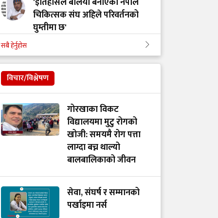
'इतिहासले बलियो बनाएको नेपाल
चिकित्सक संघ अहिले परिवर्तनको
घुम्तीमा छ'
सबै हेर्नुहोस
‘टिम मंगल' चुनावी समूह मात्र थिएन,
मेडिकल मुभमेन्ट हो : डा. मंगल रावल
विचार/विश्लेषण
'हरेक टाउको दुखाइ ब्रेन ट्युमर होइन,
गोरखाका विकट
यी लक्षणहरू देखिए हुनसक्छ जोखिम'
विद्यालयमा मुटु रोगको
खोजी: समयमै रोग पत्ता
लाग्दा बच्न थाल्यो
डा. अमात्यलाई प्रश्न– धेरै हेडफोन वा
बालबालिकाको जीवन
इयरफोनको प्रयोगले कानमा असर
गर्छ ?
सेवा, संघर्ष र सम्मानको
पर्खाइमा नर्स