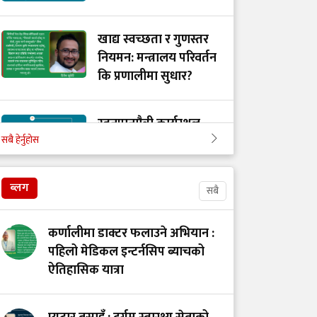
खाद्य स्वच्छता र गुणस्तर
नियमन: मन्त्रालय परिवर्तन
कि प्रणालीमा सुधार?
स्तनपानमैत्री कार्यस्थल
सबै हेर्नुहोस
बनाऔँ
ब्लग
सबै
अस्तित्वको खोजीमा
नर्सिङ पेसा: साधना
कर्णालीमा डाक्टर फलाउने अभियान :
देशको, सम्मान कहिले?
पहिलो मेडिकल इन्टर्नसिप ब्याचको
ऐतिहासिक यात्रा
उपचारविहीन अस्पताल:
हामी भवन बनाउँदैछौँ कि