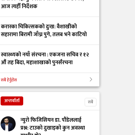
पर्खाइमा नर्स
आज त्यहीँ निर्देशक
करारका चिकित्सकको दुःख: वैशाखीको
गंगालाल हृदय
सहारामा बिरामी जाँच्न पुगे, तलब भने काटियो
केन्द्रका निर्देशकद्वारा पद
तथा गोपनीयताको शपथ
ग्रहण
स्वास्थ्यको नयाँ संरचना : एकजना सचिव र १२
औं तह बिदा, महाशाखाको पुनर्संरचना
नेपाल फार्मेसी परिषद्को
रजिस्ट्रारमा हरिश सिंह
सबै हेर्नुहोस
भक्तपुर अस्पतालको आईसीयुमा तोडफोडदेखि
थापा नियुक्त
कर्मचारीमाथि आक्रमण किन भयो?
अन्तर्वार्ता
सबै
बजारमा नक्कली पशु
औषधि! कान्तिपुर भेट
न्युरो फिजिसियन डा. पौडेललाई
डिस्ट्रिब्युटर्सद्वारा
प्रश्न: टाउको दुखाइको कुन अवस्था
विक्रेताहरूलाई सचेत रहन