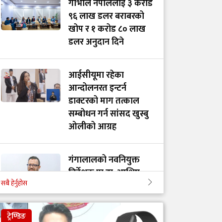
गाभीले नेपाललाई ३ करोड
९६ लाख डलर बराबरको
खोप र १ करोड ८० लाख
डलर अनुदान दिने
आईसीयूमा रहेका
आन्दोलनरत इन्टर्न
डाक्टरको माग तत्काल
सम्बोधन गर्न सांसद खुस्बु
ओलीको आग्रह
गंगालालको नवनियुक्त
निर्देशक प्रा.डा. आशिष
सबै हेर्नुहोस
गोविन्द अमात्य को हुन्?
ट्रेण्डिङ
सांसद प्रा.डा. चन्द्रमोहन