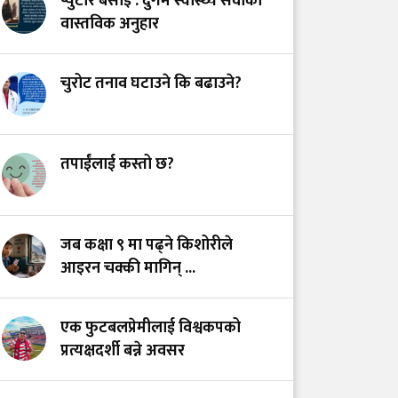
प्युटार बसाइँ : दुर्गम स्वास्थ्य सेवाको
स्वास्थ्य प्रणाली?
वास्तविक अनुहार
भयरहित 'जीवनरक्षक',
चुरोट तनाव घटाउने कि बढाउने?
सुरक्षित अस्पताल:
स्वास्थ्यकर्मी सुरक्षा ऐनमा
कडा परिमार्जनको
अपरिहार्यता
तपाईंलाई कस्तो छ?
डाँडापारिको स्वास्थ्य:
भूगोल, समुदाय र
जब कक्षा ९ मा पढ्ने किशोरीले
जनस्वास्थ्यबीचको सम्बन्ध
आइरन चक्की मागिन् ...
एक फुटबलप्रेमीलाई विश्वकपको
प्रत्यक्षदर्शी बन्ने अवसर