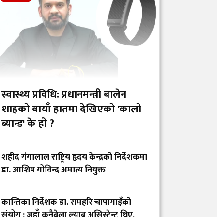
यादवको प्रश्न- ‘ढल्केबरको
ट्रमा सेन्टर कहाँ हरायो?’
डाक्टर र सांसदका
चालकको तलब 'उस्तै' भन्दै
युट्युबर टंक दाहालद्वारा
भ्रामक दाबी
स्वास्थ्य प्रविधि: प्रधानमन्त्री बालेन
शाहको बायाँ हातमा देखिएको 'कालो
ब्यान्ड' के हो ?
गोरखाका विकट
विद्यालयमा मुटु रोगको
खोजी: समयमै रोग पत्ता
शहीद गंगालाल राष्ट्रिय हृदय केन्द्रको निर्देशकमा
लाग्दा बच्न थाल्यो
डा. आशिष गोविन्द अमात्य नियुक्त
बालबालिकाको जीवन
कान्तिका निर्देशक डा. रामहरि चापागाइँको
सेवा, संघर्ष र सम्मानको
संयोग : जहाँ कुनैबेला ल्याब असिस्टेन्ट थिए,