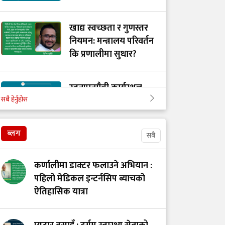
खाद्य स्वच्छता र गुणस्तर
नियमन: मन्त्रालय परिवर्तन
कि प्रणालीमा सुधार?
स्तनपानमैत्री कार्यस्थल
सबै हेर्नुहोस
बनाऔँ
ब्लग
सबै
अस्तित्वको खोजीमा
नर्सिङ पेसा: साधना
कर्णालीमा डाक्टर फलाउने अभियान :
देशको, सम्मान कहिले?
पहिलो मेडिकल इन्टर्नसिप ब्याचको
ऐतिहासिक यात्रा
उपचारविहीन अस्पताल:
हामी भवन बनाउँदैछौँ कि