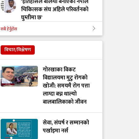
'इतिहासले बलियो बनाएको नेपाल
चिकित्सक संघ अहिले परिवर्तनको
घुम्तीमा छ'
सबै हेर्नुहोस
‘टिम मंगल' चुनावी समूह मात्र थिएन,
मेडिकल मुभमेन्ट हो : डा. मंगल रावल
विचार/विश्लेषण
'हरेक टाउको दुखाइ ब्रेन ट्युमर होइन,
गोरखाका विकट
यी लक्षणहरू देखिए हुनसक्छ जोखिम'
विद्यालयमा मुटु रोगको
खोजी: समयमै रोग पत्ता
लाग्दा बच्न थाल्यो
डा. अमात्यलाई प्रश्न– धेरै हेडफोन वा
बालबालिकाको जीवन
इयरफोनको प्रयोगले कानमा असर
गर्छ ?
सेवा, संघर्ष र सम्मानको
पर्खाइमा नर्स