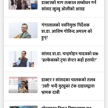
डाक्टरको माग तत्काल सम्बोधन गर्न
सांसद खुस्बु ओलीको आग्रह
गंगालालको नवनियुक्त निर्देशक
प्रा.डा. आशिष गोविन्द अमात्य को
हुन्?
सांसद प्रा.डा. चन्द्रमोहन यादवको प्रश्न-
‘ढल्केबरको ट्रमा सेन्टर कहाँ हरायो?’
डाक्टर र सांसदका चालकको तलब
'उस्तै' भन्दै युट्युबर टंक दाहालद्वारा
भ्रामक दाबी