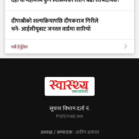
दही वा महीमध्ये कुन स्वास्थ्यका लागि बढी लाभदायक?
दीपाश्रीको शल्यक्रियापछि दीपकराज गिरीले
भने- आईसीयूबाट जनरल वार्डमा सारियो
सबै हेर्नुहोस
सूचना विभाग दर्ता नं.
१५६९/०७६-७७
अध्यक्ष / सम्पादक
: प्रवीण ढकाल