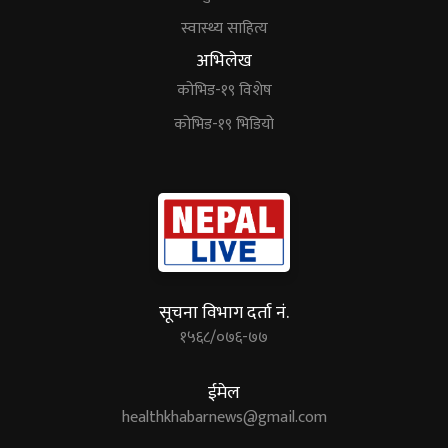
स्वास्थ्य साहित्य
अभिलेख
कोभिड-१९ विशेष
कोभिड-१९ भिडियो
सूचना विभाग दर्ता नं.
१५६८/०७६-७७
ईमेल
healthkhabarnews@gmail.com