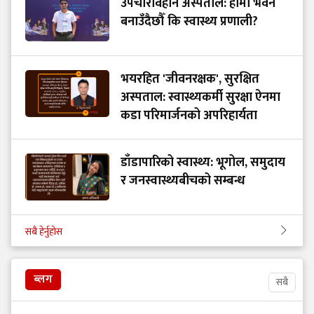
उपचारविहीन अस्पताल: हामी भवन
बनाउँदैछौँ कि स्वास्थ्य प्रणाली?
भयरहित 'जीवनरक्षक', सुरक्षित
अस्पताल: स्वास्थ्यकर्मी सुरक्षा ऐनमा
कडा परिमार्जनको अपरिहार्यता
डाँडापारिको स्वास्थ्य: भूगोल, समुदाय
र जनस्वास्थ्यबीचको सम्बन्ध
सबै हेर्नुहोस
ब्लग
सबै