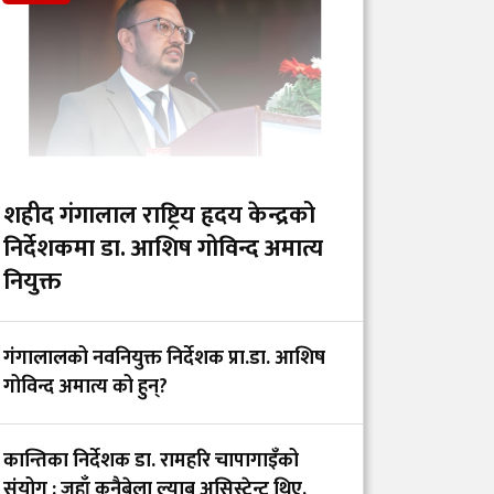
र कर्पोरेट स्वार्थ देखाउने
फिल्म ‘अरमान’ (युट्युब
लिंकसहित)
औषधिको गुणस्तरदेखि
बजार अनुगमनसम्म :
प्रदेशस्तरीय संरचना बिना
शहीद गंगालाल राष्ट्रिय हृदय केन्द्रको
प्रभावकारी नियमन
निर्देशकमा डा. आशिष गोविन्द अमात्य
असम्भव
नियुक्त
इन्टर्न चिकित्सक डिल्लि
गंगालालको नवनियुक्त निर्देशक प्रा.डा. आशिष
हरिजन र सरकारबिच ५
गोविन्द अमात्य को हुन्?
बुँदे सहमति, अनशन अन्त्य
कान्तिका निर्देशक डा. रामहरि चापागाइँको
ह्याम्स अस्पताल र
संयोग : जहाँ कुनैबेला ल्याब असिस्टेन्ट थिए,