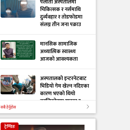
पलाँता अस्पतालमा
चिकित्सक र नर्समाथि
दुर्व्यवहार र तोडफोडमा
संलग्न तीन जना पक्राउ
मानसिक सामाजिक
अध्यात्मिक स्वास्थ्य
आजको आवश्यकता
अस्पतालको इन्टरनेटबाट
भिडियो गेम खेल्न नदिएका
कारण भएको थियो
कालिकोटमा डाक्टर र
सबै हेर्नुहोस
नर्समाथि आक्रमण
ट्रेण्डिङ
डाक्टर बाबु-छोराको आदर्श