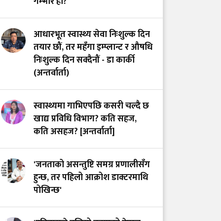
गम्भीर हो?
डाक्टरको माग तत्काल
सम्बोधन गर्न सांसद खुस्बु
आधारभूत स्वास्थ्य सेवा निःशुल्क दिन
ओलीको आग्रह
तयार छौं, तर महँगा इम्प्लान्ट र औषधि
निःशुल्क दिन सक्दैनौं - डा कार्की
(अन्तर्वार्ता)
स्वास्थ्यमा गाभिएपछि कसरी चल्दै छ
खाद्य प्रविधि विभाग? कति सहज,
कति असहज? [अन्तर्वार्ता]
'जनताको असन्तुष्टि समग्र प्रणालीसँग
हुन्छ, तर पहिलो आक्रोश डाक्टरमाथि
पोखिन्छ'