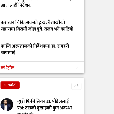
गोकर्णेश्वर
आज त्यहीँ निर्देशक
नगरपालिकाबीच स्वास्थ्य
सेवा सहकार्य सम्झौता
करारका चिकित्सकको दुःख: वैशाखीको
सहारामा बिरामी जाँच्न पुगे, तलब भने काटियो
गेटा विश्वविद्यालयको
शैक्षिक कार्यक्रमका लागि
चारवटा प्रादेशिक
कान्ति अस्पतालको निर्देशकमा डा. रामहरी
अस्पताल दिइनुको अर्थ
चापागाईं
सबै हेर्नुहोस
गाभीले नेपाललाई ३ करोड
डाक्टर र सांसदका चालकको तलब 'उस्तै' भन्दै
९६ लाख डलर बराबरको
युट्युबर टंक दाहालद्वारा भ्रामक दाबी
खोप र १ करोड ८० लाख
अन्तर्वार्ता
सबै
डलर अनुदान दिने
न्युरो फिजिसियन डा. पौडेललाई
आईसीयूमा रहेका
प्रश्न: टाउको दुखाइको कुन अवस्था
आन्दोलनरत इन्टर्न