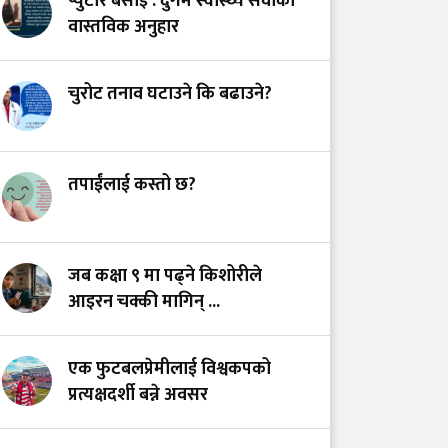
प्युटार बसाइँ : दुर्गम स्वास्थ्य सेवाको
अस्तित्वको खोजीमा
वास्तविक अनुहार
नर्सिङ पेसा: साधना
देशको, सम्मान कहिले?
चुरोट तनाव घटाउने कि बढाउने?
उपचारविहीन अस्पताल:
हामी भवन बनाउँदैछौँ कि
स्वास्थ्य प्रणाली?
तपाईंलाई कस्तो छ?
भयरहित 'जीवनरक्षक',
सुरक्षित अस्पताल:
जब कक्षा ९ मा पढ्ने किशोरीले
स्वास्थ्यकर्मी सुरक्षा ऐनमा
आइरन चक्की मागिन् ...
कडा परिमार्जनको
अपरिहार्यता
एक फुटबलप्रेमीलाई विश्वकपको
प्रत्यक्षदर्शी बन्ने अवसर