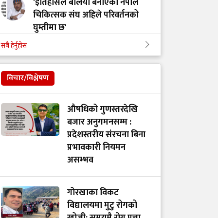
'इतिहासले बलियो बनाएको नेपाल
चिकित्सक संघ अहिले परिवर्तनको
घुम्तीमा छ'
सबै हेर्नुहोस
‘टिम मंगल' चुनावी समूह मात्र थिएन,
मेडिकल मुभमेन्ट हो : डा. मंगल रावल
विचार/विश्लेषण
'हरेक टाउको दुखाइ ब्रेन ट्युमर होइन,
औषधिको गुणस्तरदेखि
यी लक्षणहरू देखिए हुनसक्छ जोखिम'
बजार अनुगमनसम्म :
प्रदेशस्तरीय संरचना बिना
प्रभावकारी नियमन
डा. अमात्यलाई प्रश्न– धेरै हेडफोन वा
असम्भव
इयरफोनको प्रयोगले कानमा असर
गर्छ ?
गोरखाका विकट
विद्यालयमा मुटु रोगको