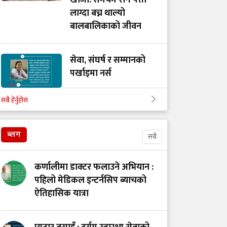
खोजी: समयमै रोग पत्ता
लाग्दा बच्न थाल्यो
बालबालिकाको जीवन
सेवा, संघर्ष र सम्मानको
पर्खाइमा नर्स
सबै हेर्नुहोस
खाद्य स्वच्छता र गुणस्तर
नियमन: मन्त्रालय परिवर्तन
ब्लग
सबै
कि प्रणालीमा सुधार?
कर्णालीमा डाक्टर फलाउने अभियान :
स्तनपानमैत्री कार्यस्थल
पहिलो मेडिकल इन्टर्नसिप ब्याचको
बनाऔँ
ऐतिहासिक यात्रा