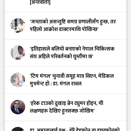
[अन्तर्वार्ता]
'जनताको असन्तुष्टि समग्र प्रणालीसँग हुन्छ, तर
पहिलो आक्रोश डाक्टरमाथि पोखिन्छ'
'इतिहासले बलियो बनाएको नेपाल चिकित्सक
संघ अहिले परिवर्तनको घुम्तीमा छ'
‘टिम मंगल' चुनावी समूह मात्र थिएन, मेडिकल
मुभमेन्ट हो : डा. मंगल रावल
'हरेक टाउको दुखाइ ब्रेन ट्युमर होइन, यी
लक्षणहरू देखिए हुनसक्छ जोखिम'
डा. अमात्यलाई प्रश्न– धेरै हेडफोन वा इयरफोनको