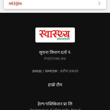
सबै हेर्नुहोस
सूचना विभाग दर्ता नं.
१५६९/०७६-७७
अध्यक्ष / सम्पादक
: प्रवीण ढकाल
हाम्रो टीम
हेल्प पब्लिकेशन प्रा लि