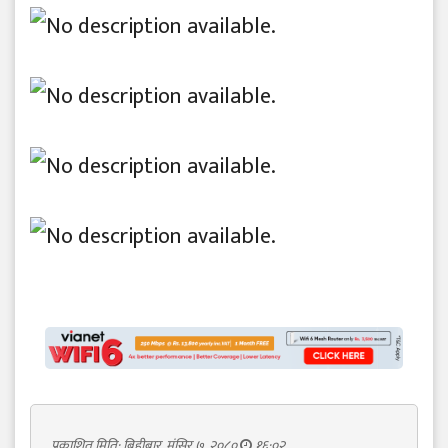
प्रकाशित मिति: बिहीबार, मंसिर ७, २०८०
१६:०२