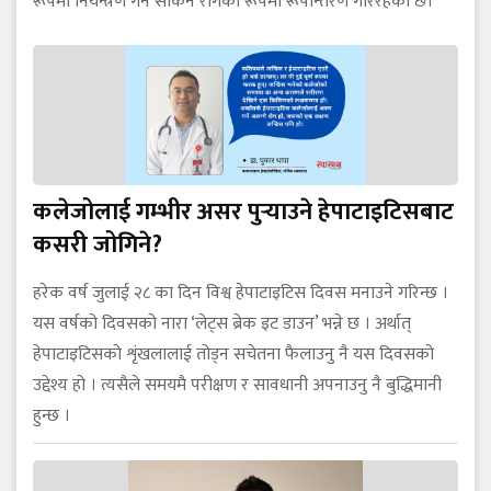
रूपमा नियन्त्रण गर्न सकिने रोगका रूपमा रूपान्तरण गरिरहेको छ।
कलेजोलाई गम्भीर असर पुर्‍याउने हेपाटाइटिसबाट
कसरी जोगिने?
हरेक वर्ष जुलाई २८ का दिन विश्व हेपाटाइटिस दिवस मनाउने गरिन्छ ।
यस वर्षको दिवसको नारा ‘लेट्स ब्रेक इट डाउन’ भन्ने छ । अर्थात्
हेपाटाइटिसको शृंखलालाई तोड्न सचेतना फैलाउनु नै यस दिवसको
उद्देश्य हो । त्यसैले समयमै परीक्षण र सावधानी अपनाउनु नै बुद्धिमानी
हुन्छ ।