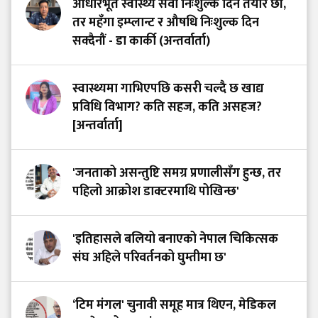
आधारभूत स्वास्थ्य सेवा निःशुल्क दिन तयार छौं,
तर महँगा इम्प्लान्ट र औषधि निःशुल्क दिन
सक्दैनौं - डा कार्की (अन्तर्वार्ता)
स्वास्थ्यमा गाभिएपछि कसरी चल्दै छ खाद्य
प्रविधि विभाग? कति सहज, कति असहज?
[अन्तर्वार्ता]
'जनताको असन्तुष्टि समग्र प्रणालीसँग हुन्छ, तर
पहिलो आक्रोश डाक्टरमाथि पोखिन्छ'
'इतिहासले बलियो बनाएको नेपाल चिकित्सक
संघ अहिले परिवर्तनको घुम्तीमा छ'
‘टिम मंगल' चुनावी समूह मात्र थिएन, मेडिकल