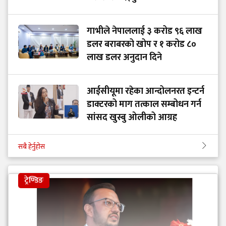
गाभीले नेपाललाई ३ करोड ९६ लाख
डलर बराबरको खोप र १ करोड ८०
लाख डलर अनुदान दिने
आईसीयूमा रहेका आन्दोलनरत इन्टर्न
डाक्टरको माग तत्काल सम्बोधन गर्न
सांसद खुस्बु ओलीको आग्रह
सबै हेर्नुहोस
ट्रेण्डिङ