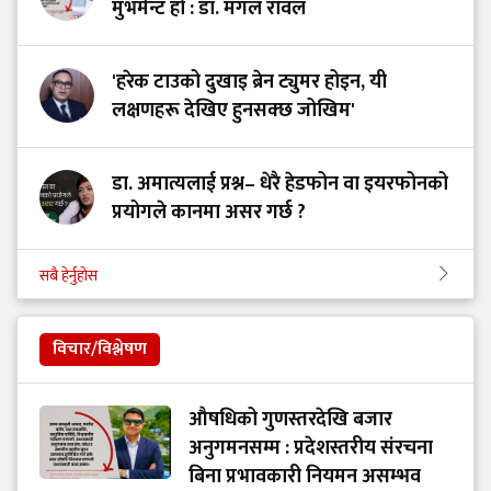
मुभमेन्ट हो : डा. मंगल रावल
'हरेक टाउको दुखाइ ब्रेन ट्युमर होइन, यी
लक्षणहरू देखिए हुनसक्छ जोखिम'
डा. अमात्यलाई प्रश्न– धेरै हेडफोन वा इयरफोनको
प्रयोगले कानमा असर गर्छ ?
सबै हेर्नुहोस
विचार/विश्लेषण
औषधिको गुणस्तरदेखि बजार
अनुगमनसम्म : प्रदेशस्तरीय संरचना
बिना प्रभावकारी नियमन असम्भव