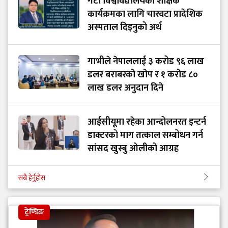
गेटा विश्वविद्यालयको शैक्षिक
कार्यक्रमका लागि चारवटा प्रादेशिक
अस्पताल दिइनुको अर्थ
गाभीले नेपाललाई ३ करोड ९६ लाख
डलर बराबरको खोप र १ करोड ८०
लाख डलर अनुदान दिने
आईसीयूमा रहेका आन्दोलनरत इन्टर्न
डाक्टरको माग तत्काल सम्बोधन गर्न
सांसद खुस्बु ओलीको आग्रह
सबै हेर्नुहोस
ट्रेण्डिङ