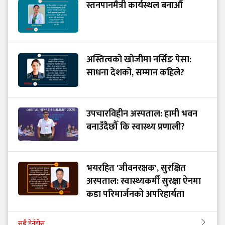
स्तनपानमैत्री कार्यस्थल बनाऔँ
अस्तित्वको खोजीमा नर्सिङ पेसा:
साधना देशको, सम्मान कहिले?
उपचारविहीन अस्पताल: हामी भवन
बनाउँदैछौँ कि स्वास्थ्य प्रणाली?
भयरहित 'जीवनरक्षक', सुरक्षित
अस्पताल: स्वास्थ्यकर्मी सुरक्षा ऐनमा
कडा परिमार्जनको अपरिहार्यता
सबै हेर्नुहोस