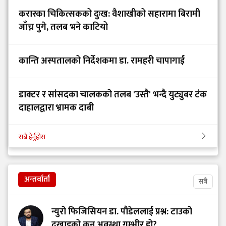
करारका चिकित्सकको दुःख: वैशाखीको सहारामा बिरामी
जाँच्न पुगे, तलब भने काटियो
कान्ति अस्पतालको निर्देशकमा डा. रामहरी चापागाईं
डाक्टर र सांसदका चालकको तलब 'उस्तै' भन्दै युट्युबर टंक
दाहालद्वारा भ्रामक दाबी
सबै हेर्नुहोस
अन्तर्वार्ता
सबै
न्युरो फिजिसियन डा. पौडेललाई प्रश्न: टाउको
दुखाइको कुन अवस्था गम्भीर हो?