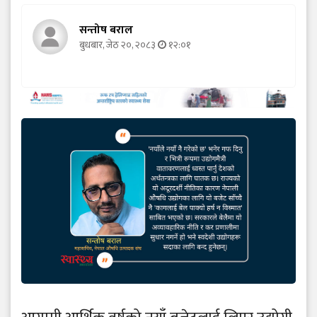
सन्तोष बराल
बुधबार, जेठ २०, २०८३
१२:०१