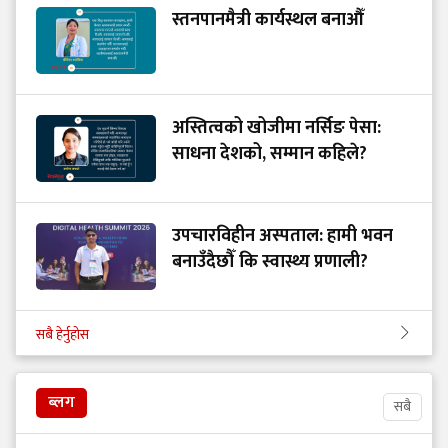
स्तनपानमैत्री कार्यस्थल बनाऔँ
अस्तित्वको खोजीमा नर्सिङ पेसा:
साधना देशको, सम्मान कहिले?
उपचारविहीन अस्पताल: हामी भवन
बनाउँदैछौँ कि स्वास्थ्य प्रणाली?
सबै हेर्नुहोस
ब्लग
सबै