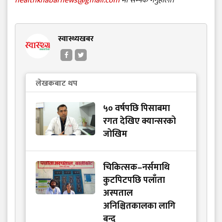
healthkhabarnews@gmail.com
मा सम्पर्क गर्नुहोला।
स्वास्थ्यखबर
लेखकबाट थप
५० वर्षपछि पिसाबमा
रगत देखिए क्यान्सरको
जोखिम
चिकित्सक–नर्समाथि
कुटपिटपछि पलाँता
अस्पताल
अनिश्चितकालका लागि
बन्द