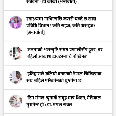
सक्दैनौं - डा कार्की (अन्तर्वार्ता)
स्वास्थ्यमा गाभिएपछि कसरी चल्दै छ खाद्य
प्रविधि विभाग? कति सहज, कति असहज?
[अन्तर्वार्ता]
'जनताको असन्तुष्टि समग्र प्रणालीसँग हुन्छ, तर
पहिलो आक्रोश डाक्टरमाथि पोखिन्छ'
'इतिहासले बलियो बनाएको नेपाल चिकित्सक
संघ अहिले परिवर्तनको घुम्तीमा छ'
‘टिम मंगल' चुनावी समूह मात्र थिएन, मेडिकल
मुभमेन्ट हो : डा. मंगल रावल