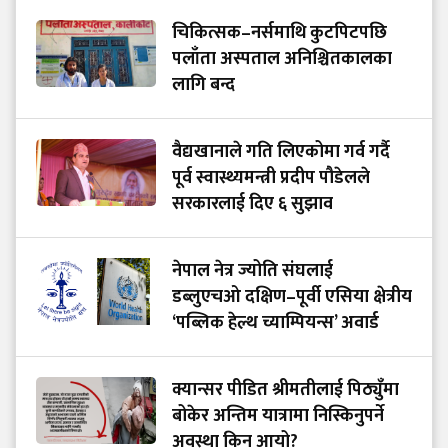
चिकित्सक–नर्समाथि कुटपिटपछि
पलाँता अस्पताल अनिश्चितकालका
लागि बन्द
वैद्यखानाले गति लिएकोमा गर्व गर्दै
पूर्व स्वास्थ्यमन्त्री प्रदीप पौडेलले
सरकारलाई दिए ६ सुझाव
नेपाल नेत्र ज्योति संघलाई
डब्लुएचओ दक्षिण–पूर्वी एसिया क्षेत्रीय
‘पब्लिक हेल्थ च्याम्पियन्स’ अवार्ड
क्यान्सर पीडित श्रीमतीलाई पिठ्युँमा
बोकेर अन्तिम यात्रामा निस्किनुपर्ने
अवस्था किन आयो?