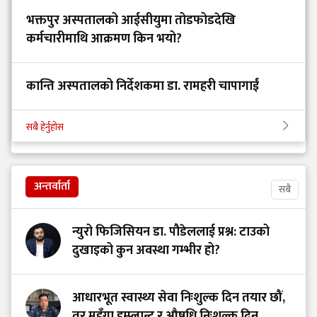
भक्तपुर अस्पतालको आईसीयुमा तोडफोडदेखि
कर्मचारीमाथि आक्रमण किन भयो?
कान्ति अस्पतालको निर्देशकमा डा. रामहरी चापागाईं
सबै हेर्नुहोस
अन्तर्वार्ता
सबै
न्युरो फिजिसियन डा. पौडेललाई प्रश्न: टाउको
दुखाइको कुन अवस्था गम्भीर हो?
आधारभूत स्वास्थ्य सेवा निःशुल्क दिन तयार छौं,
तर महँगा इम्प्लान्ट र औषधि निःशुल्क दिन