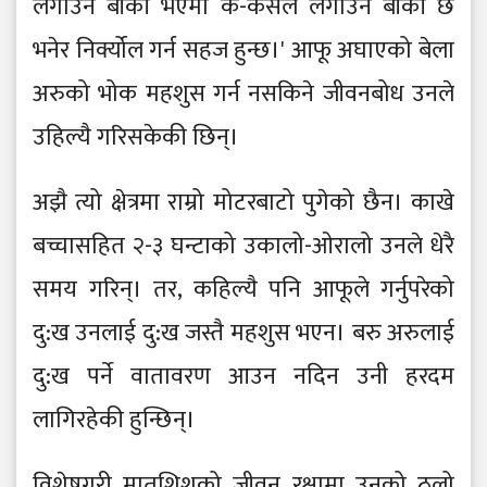
लगाउन बाँकी भएमा क-कसले लगाउन बाँकी छ
भनेर निर्क्योल गर्न सहज हुन्छ।' आफू अघाएको बेला
अरुको भोक महशुस गर्न नसकिने जीवनबोध उनले
उहिल्यै गरिसकेकी छिन्।
अझै त्यो क्षेत्रमा राम्रो मोटरबाटो पुगेको छैन। काखे
बच्चासहित २-३ घन्टाको उकालो-ओरालो उनले धेरै
समय गरिन्। तर, कहिल्यै पनि आफूले गर्नुपरेको
दु:ख उनलाई दु:ख जस्तै महशुस भएन। बरु अरुलाई
दु:ख पर्ने वातावरण आउन नदिन उनी हरदम
लागिरहेकी हुन्छिन्।
विशेषगरी मातृशिशुको जीवन रक्षामा उनको ठूलो