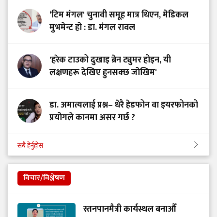
‘टिम मंगल' चुनावी समूह मात्र थिएन, मेडिकल
मुभमेन्ट हो : डा. मंगल रावल
'हरेक टाउको दुखाइ ब्रेन ट्युमर होइन, यी
लक्षणहरू देखिए हुनसक्छ जोखिम'
डा. अमात्यलाई प्रश्न– धेरै हेडफोन वा इयरफोनको
प्रयोगले कानमा असर गर्छ ?
सबै हेर्नुहोस
विचार/विश्लेषण
स्तनपानमैत्री कार्यस्थल बनाऔँ