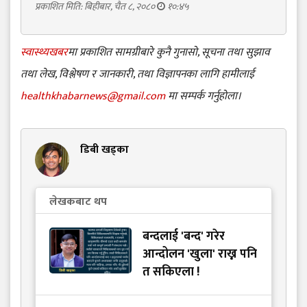
प्रकाशित मिति: बिहीबार, चैत ८, २०८०
१०:४५
स्वास्थ्यखबर
मा प्रकाशित सामग्रीबारे कुनै गुनासो, सूचना तथा सुझाव
तथा लेख, विश्लेषण र जानकारी, तथा विज्ञापनका लागि हामीलाई
healthkhabarnews@gmail.com
मा सम्पर्क गर्नुहोला।
डिबी खड्का
लेखकबाट थप
बन्दलाई 'बन्द' गरेर
आन्दोलन 'खुला' राख्न पनि
त सकिएला !