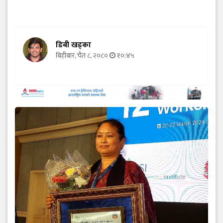
डिबी खड्का
बिहीबार, चैत ८, २०८०
१०:४५