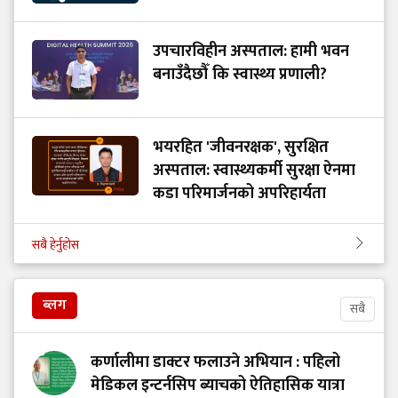
उपचारविहीन अस्पताल: हामी भवन
बनाउँदैछौँ कि स्वास्थ्य प्रणाली?
भयरहित 'जीवनरक्षक', सुरक्षित
अस्पताल: स्वास्थ्यकर्मी सुरक्षा ऐनमा
कडा परिमार्जनको अपरिहार्यता
सबै हेर्नुहोस
ब्लग
सबै
कर्णालीमा डाक्टर फलाउने अभियान : पहिलो
मेडिकल इन्टर्नसिप ब्याचको ऐतिहासिक यात्रा