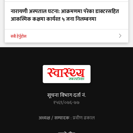
नारायणी अस्पताल घटना: आक्रमणमा परेका डाक्टरसहित
आकस्मिक कक्षमा कार्यरत ५ जना निलम्बनमा
सबै हेर्नुहोस
सूचना विभाग दर्ता नं.
१५६९/०७६-७७
अध्यक्ष / सम्पादक
: प्रवीण ढकाल