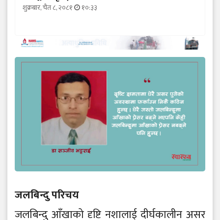
शुक्रबार, चैत ८, २०८१
१०:३३
जलबिन्दु परिचय
जलबिन्दु आँखाको दृष्टि नशालाई दीर्घकालीन असर