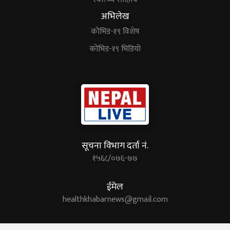
अभिलेख
कोभिड-१९ विशेष
कोभिड-१९ भिडियो
सूचना विभाग दर्ता नं.
१५६८/०७६-७७
ईमेल
healthkhabarnews@gmail.com