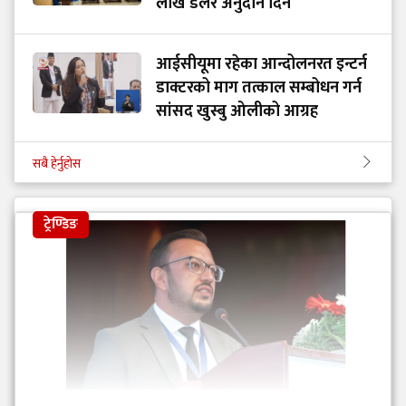
लाख डलर अनुदान दिने
आईसीयूमा रहेका आन्दोलनरत इन्टर्न
डाक्टरको माग तत्काल सम्बोधन गर्न
सांसद खुस्बु ओलीको आग्रह
सबै हेर्नुहोस
ट्रेण्डिङ