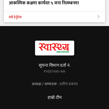
आकस्मिक कक्षमा कार्यरत ५ जना निलम्बनमा
सबै हेर्नुहोस
सूचना विभाग दर्ता नं.
१५६९/०७६-७७
अध्यक्ष / सम्पादक
: प्रवीण ढकाल
हाम्रो टीम