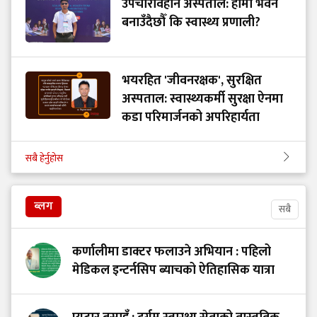
उपचारविहीन अस्पताल: हामी भवन
बनाउँदैछौँ कि स्वास्थ्य प्रणाली?
भयरहित 'जीवनरक्षक', सुरक्षित
अस्पताल: स्वास्थ्यकर्मी सुरक्षा ऐनमा
कडा परिमार्जनको अपरिहार्यता
सबै हेर्नुहोस
ब्लग
सबै
कर्णालीमा डाक्टर फलाउने अभियान : पहिलो
मेडिकल इन्टर्नसिप ब्याचको ऐतिहासिक यात्रा