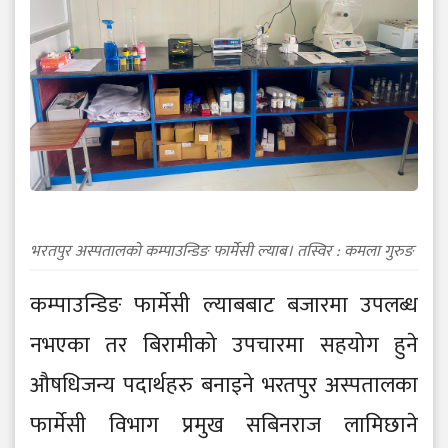
भरतपुर अस्पतालको कम्पाउन्डिङ फार्मेसी ल्याब। तस्विर : कमला गुरुङ
कम्पाउन्डिङ फार्मेसी ल्याबबाट बजारमा उपलब्ध
नभएका तर बिरामीको उपचारमा सहयोग हुने
औषधिजन्य पदार्थहरु बनाइने भरतपुर अस्पतालका
फार्मेसी विभाग प्रमुख सबिनराज लामिछाने