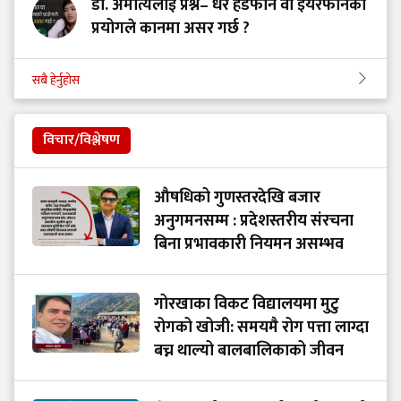
डा. अमात्यलाई प्रश्न– धेरै हेडफोन वा इयरफोनको
प्रयोगले कानमा असर गर्छ ?
सबै हेर्नुहोस
विचार/विश्लेषण
औषधिको गुणस्तरदेखि बजार
अनुगमनसम्म : प्रदेशस्तरीय संरचना
बिना प्रभावकारी नियमन असम्भव
गोरखाका विकट विद्यालयमा मुटु
रोगको खोजी: समयमै रोग पत्ता लाग्दा
बच्न थाल्यो बालबालिकाको जीवन