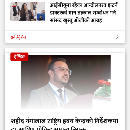
आईसीयूमा रहेका आन्दोलनरत इन्टर्न
डाक्टरको माग तत्काल सम्बोधन गर्न
सांसद खुस्बु ओलीको आग्रह
सबै हेर्नुहोस
ट्रेण्डिङ
शहीद गंगालाल राष्ट्रिय हृदय केन्द्रको निर्देशकमा
डा. आशिष गोविन्द अमात्य नियुक्त