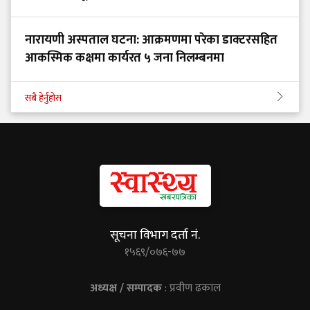
नारायणी अस्पताल घटना: आक्रमणमा परेका डाक्टरसहित
आकस्मिक कक्षमा कार्यरत ५ जना निलम्बनमा
सबै हेर्नुहोस
सूचना विभाग दर्ता नं.
१५६९/०७६-७७
अध्यक्ष / सम्पादक
: प्रवीण ढकाल