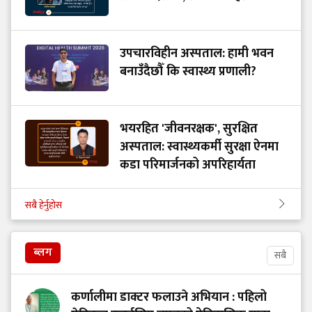
उपचारविहीन अस्पताल: हामी भवन
बनाउँदैछौँ कि स्वास्थ्य प्रणाली?
भयरहित 'जीवनरक्षक', सुरक्षित
अस्पताल: स्वास्थ्यकर्मी सुरक्षा ऐनमा
कडा परिमार्जनको अपरिहार्यता
सबै हेर्नुहोस
ब्लग
सबै
कर्णालीमा डाक्टर फलाउने अभियान : पहिलो