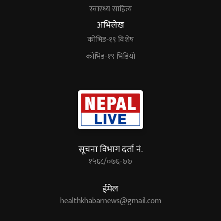
स्वास्थ्य साहित्य
अभिलेख
कोभिड-१९ विशेष
कोभिड-१९ भिडियो
सूचना विभाग दर्ता नं.
१५६८/०७६-७७
ईमेल
healthkhabarnews@gmail.com