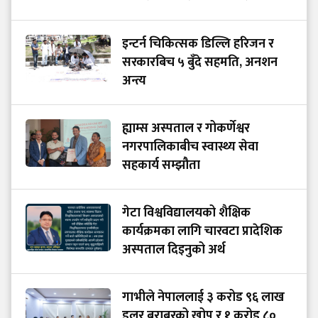
इन्टर्न चिकित्सक डिल्लि हरिजन र
सरकारबिच ५ बुँदे सहमति, अनशन
अन्त्य
ह्याम्स अस्पताल र गोकर्णेश्वर
नगरपालिकाबीच स्वास्थ्य सेवा
सहकार्य सम्झौता
गेटा विश्वविद्यालयको शैक्षिक
कार्यक्रमका लागि चारवटा प्रादेशिक
अस्पताल दिइनुको अर्थ
गाभीले नेपाललाई ३ करोड ९६ लाख
डलर बराबरको खोप र १ करोड ८०