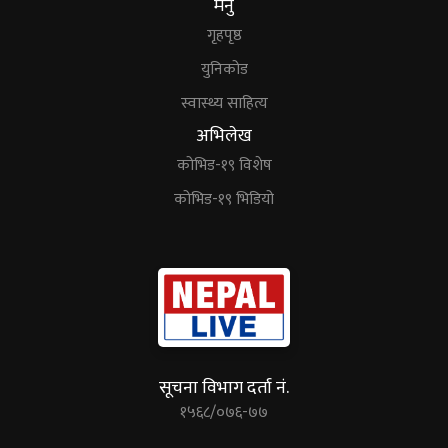
मेनु
गृहपृष्ठ
युनिकोड
स्वास्थ्य साहित्य
अभिलेख
कोभिड-१९ विशेष
कोभिड-१९ भिडियो
सूचना विभाग दर्ता नं.
१५६८/०७६-७७