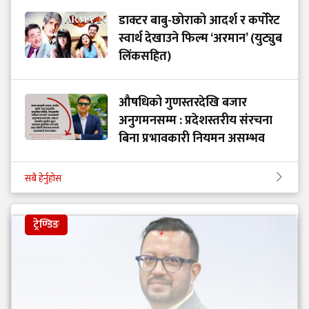
डाक्टर बाबु-छोराको आदर्श र कर्पोरेट
स्वार्थ देखाउने फिल्म ‘अरमान’ (युट्युब
लिंकसहित)
औषधिको गुणस्तरदेखि बजार
अनुगमनसम्म : प्रदेशस्तरीय संरचना
बिना प्रभावकारी नियमन असम्भव
सबै हेर्नुहोस
ट्रेण्डिङ