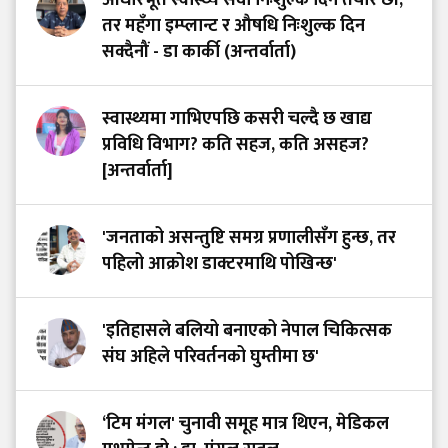
आधारभूत स्वास्थ्य सेवा निःशुल्क दिन तयार छौं,
तर महँगा इम्प्लान्ट र औषधि निःशुल्क दिन
सक्दैनौं - डा कार्की (अन्तर्वार्ता)
स्वास्थ्यमा गाभिएपछि कसरी चल्दै छ खाद्य
प्रविधि विभाग? कति सहज, कति असहज?
[अन्तर्वार्ता]
'जनताको असन्तुष्टि समग्र प्रणालीसँग हुन्छ, तर
पहिलो आक्रोश डाक्टरमाथि पोखिन्छ'
'इतिहासले बलियो बनाएको नेपाल चिकित्सक
संघ अहिले परिवर्तनको घुम्तीमा छ'
‘टिम मंगल' चुनावी समूह मात्र थिएन, मेडिकल