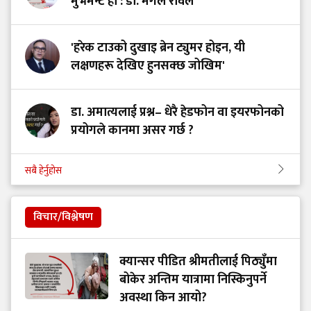
मुभमेन्ट हो : डा. मंगल रावल
'हरेक टाउको दुखाइ ब्रेन ट्युमर होइन, यी
लक्षणहरू देखिए हुनसक्छ जोखिम'
डा. अमात्यलाई प्रश्न– धेरै हेडफोन वा इयरफोनको
प्रयोगले कानमा असर गर्छ ?
सबै हेर्नुहोस
विचार/विश्लेषण
क्यान्सर पीडित श्रीमतीलाई पिठ्युँमा
बोकेर अन्तिम यात्रामा निस्किनुपर्ने
अवस्था किन आयो?