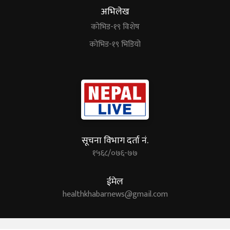
अभिलेख
कोभिड-१९ विशेष
कोभिड-१९ भिडियो
सूचना विभाग दर्ता नं.
१५६८/०७६-७७
ईमेल
healthkhabarnews@gmail.com