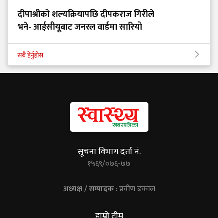
दीपाश्रीको शल्यक्रियापछि दीपकराज गिरीले
भने- आईसीयूबाट जनरल वार्डमा सारियो
सबै हेर्नुहोस
सूचना विभाग दर्ता नं.
१५६९/०७६-७७
अध्यक्ष / सम्पादक
: प्रवीण ढकाल
हाम्रो टीम