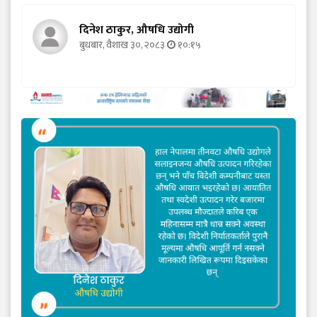
दिनेश ठाकुर, औषधि उद्योगी
बुधबार, वैशाख ३०, २०८३
१०:१५