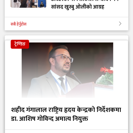
सांसद खुस्बु ओलीको आग्रह
सबै हेर्नुहोस
ट्रेण्डिङ
शहीद गंगालाल राष्ट्रिय हृदय केन्द्रको निर्देशकमा
डा. आशिष गोविन्द अमात्य नियुक्त