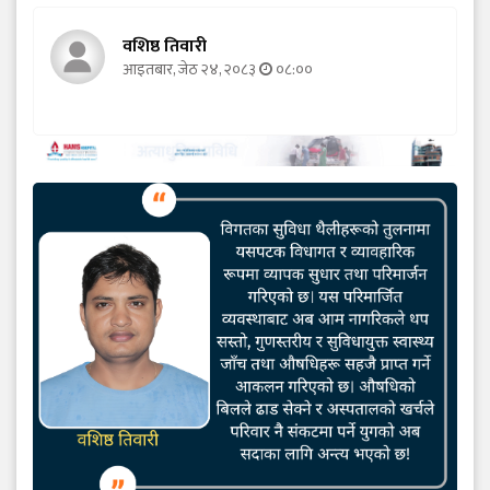
वशिष्ठ तिवारी
आइतबार, जेठ २४, २०८३
०८:००