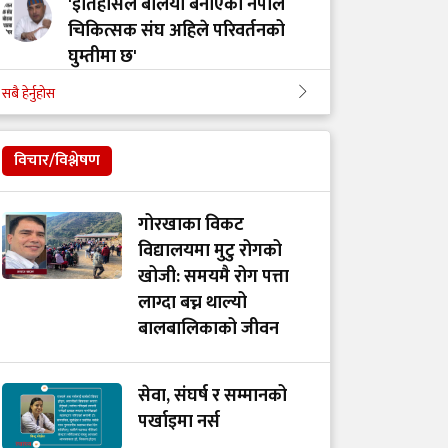
'इतिहासले बलियो बनाएको नेपाल
चिकित्सक संघ अहिले परिवर्तनको
घुम्तीमा छ'
सबै हेर्नुहोस
‘टिम मंगल' चुनावी समूह मात्र थिएन,
मेडिकल मुभमेन्ट हो : डा. मंगल रावल
विचार/विश्लेषण
'हरेक टाउको दुखाइ ब्रेन ट्युमर होइन,
गोरखाका विकट
यी लक्षणहरू देखिए हुनसक्छ जोखिम'
विद्यालयमा मुटु रोगको
खोजी: समयमै रोग पत्ता
लाग्दा बच्न थाल्यो
डा. अमात्यलाई प्रश्न– धेरै हेडफोन वा
बालबालिकाको जीवन
इयरफोनको प्रयोगले कानमा असर
गर्छ ?
सेवा, संघर्ष र सम्मानको
पर्खाइमा नर्स