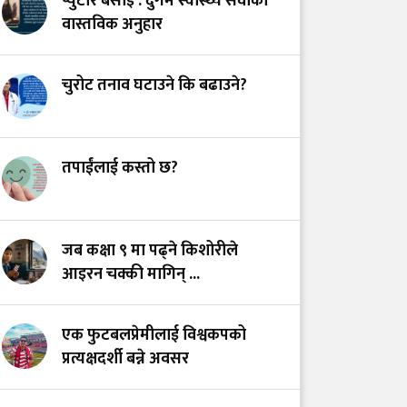
प्युटार बसाइँ : दुर्गम स्वास्थ्य सेवाको
स्वास्थ्य प्रणाली?
वास्तविक अनुहार
भयरहित 'जीवनरक्षक',
चुरोट तनाव घटाउने कि बढाउने?
सुरक्षित अस्पताल:
स्वास्थ्यकर्मी सुरक्षा ऐनमा
कडा परिमार्जनको
अपरिहार्यता
तपाईंलाई कस्तो छ?
डाँडापारिको स्वास्थ्य:
भूगोल, समुदाय र
जब कक्षा ९ मा पढ्ने किशोरीले
जनस्वास्थ्यबीचको सम्बन्ध
आइरन चक्की मागिन् ...
एक फुटबलप्रेमीलाई विश्वकपको
प्रत्यक्षदर्शी बन्ने अवसर