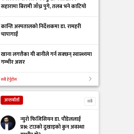
ट्रमा सेन्टर कहाँ हरायो?’
सहारामा बिरामी जाँच्न पुगे, तलब भने काटियो
डाक्टर र सांसदका
कान्ति अस्पतालको निर्देशकमा डा. रामहरी
चालकको तलब 'उस्तै' भन्दै
चापागाईं
युट्युबर टंक दाहालद्वारा
भ्रामक दाबी
खाना लगत्तैका यी बानीले गर्न सक्छन् स्वास्थ्यमा
गम्भीर असर
गोरखाका विकट
विद्यालयमा मुटु रोगको
सबै हेर्नुहोस
खोजी: समयमै रोग पत्ता
बिहान उठ्नेबित्तिकै के खाने, के नखाने?
लाग्दा बच्न थाल्यो
बालबालिकाको जीवन
अन्तर्वार्ता
सबै
सेवा, संघर्ष र सम्मानको
न्युरो फिजिसियन डा. पौडेललाई
पर्खाइमा नर्स
प्रश्न: टाउको दुखाइको कुन अवस्था