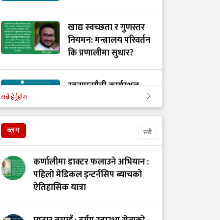
खाद्य स्वच्छता र गुणस्तर
नियमन: मन्त्रालय परिवर्तन
कि प्रणालीमा सुधार?
स्तनपानमैत्री कार्यस्थल
सबै हेर्नुहोस
बनाऔँ
ब्लग
सबै
अस्तित्वको खोजीमा
नर्सिङ पेसा: साधना
कर्णालीमा डाक्टर फलाउने अभियान :
देशको, सम्मान कहिले?
पहिलो मेडिकल इन्टर्नसिप ब्याचको
ऐतिहासिक यात्रा
उपचारविहीन अस्पताल:
हामी भवन बनाउँदैछौँ कि