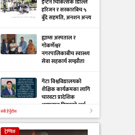
इन्टर्न चिकित्सक डिल्लि
हरिजन र सरकारबिच ५
बुँदे सहमति, अनशन अन्त्य
ह्याम्स अस्पताल र
गोकर्णेश्वर
नगरपालिकाबीच स्वास्थ्य
सेवा सहकार्य सम्झौता
गेटा विश्वविद्यालयको
शैक्षिक कार्यक्रमका लागि
चारवटा प्रादेशिक
अस्पताल दिइनुको अर्थ
सबै हेर्नुहोस
गाभीले नेपाललाई ३ करोड
ट्रेण्डिङ
९६ लाख डलर बराबरको