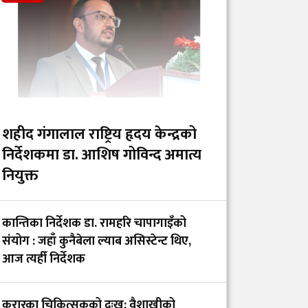
खोप र १ करोड ८० लाख
डलर अनुदान दिने
आईसीयूमा रहेका
आन्दोलनरत इन्टर्न
डाक्टरको माग तत्काल
सम्बोधन गर्न सांसद खुस्बु
शहीद गंगालाल राष्ट्रिय हृदय केन्द्रको
ओलीको आग्रह
निर्देशकमा डा. आशिष गोविन्द अमात्य
नियुक्त
गंगालालको नवनियुक्त
निर्देशक प्रा.डा. आशिष
कान्तिका निर्देशक डा. रामहरि चापागाइँको
गोविन्द अमात्य को हुन्?
संयोग : जहाँ कुनैबेला ल्याब असिस्टेन्ट थिए,
आज त्यहीँ निर्देशक
सांसद प्रा.डा. चन्द्रमोहन
यादवको प्रश्न- ‘ढल्केबरको
करारका चिकित्सकको दुःख: वैशाखीको