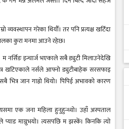
के गर्ने भन्ने अलमल जस्तो। दिन बित्दै जाँदा सहज
रो व्यवस्थापन गरेका थियौँ। तर पनि प्रत्यक्ष खटिँदा
े खालका कुरा मनमा आउने रहेछ।
म नर्सिङ इन्चार्ज भएकाले सबै ड्युटी मिलाउनेदेखि
 भित्र खटिएकाले नर्सले आफ्नो ड्युटीबाहेक सरसफाइ
बै भित्र जान गाह्रो थियो। पिपिई अभावको कारण
यसमा एक जना महिला हुनुहुन्थ्यो। उहाँ अस्पताल
े प्याड माग्नुभयो। त्यसपछि म झस्कें। किनकि त्यो