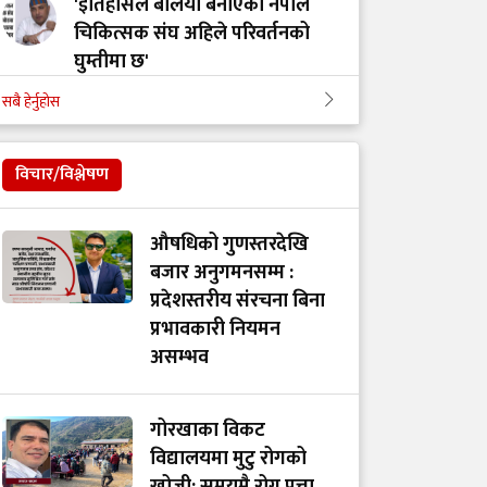
'इतिहासले बलियो बनाएको नेपाल
चिकित्सक संघ अहिले परिवर्तनको
घुम्तीमा छ'
सबै हेर्नुहोस
‘टिम मंगल' चुनावी समूह मात्र थिएन,
मेडिकल मुभमेन्ट हो : डा. मंगल रावल
विचार/विश्लेषण
'हरेक टाउको दुखाइ ब्रेन ट्युमर होइन,
औषधिको गुणस्तरदेखि
यी लक्षणहरू देखिए हुनसक्छ जोखिम'
बजार अनुगमनसम्म :
प्रदेशस्तरीय संरचना बिना
प्रभावकारी नियमन
डा. अमात्यलाई प्रश्न– धेरै हेडफोन वा
असम्भव
इयरफोनको प्रयोगले कानमा असर
गर्छ ?
गोरखाका विकट
विद्यालयमा मुटु रोगको