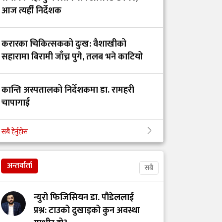
गोकर्णेश्वर
आज त्यहीँ निर्देशक
नगरपालिकाबीच स्वास्थ्य
सेवा सहकार्य सम्झौता
करारका चिकित्सकको दुःख: वैशाखीको
सहारामा बिरामी जाँच्न पुगे, तलब भने काटियो
गेटा विश्वविद्यालयको
शैक्षिक कार्यक्रमका लागि
चारवटा प्रादेशिक
कान्ति अस्पतालको निर्देशकमा डा. रामहरी
अस्पताल दिइनुको अर्थ
चापागाईं
सबै हेर्नुहोस
गाभीले नेपाललाई ३ करोड
डाक्टर र सांसदका चालकको तलब 'उस्तै' भन्दै
९६ लाख डलर बराबरको
युट्युबर टंक दाहालद्वारा भ्रामक दाबी
खोप र १ करोड ८० लाख
अन्तर्वार्ता
सबै
डलर अनुदान दिने
न्युरो फिजिसियन डा. पौडेललाई
आईसीयूमा रहेका
प्रश्न: टाउको दुखाइको कुन अवस्था
आन्दोलनरत इन्टर्न