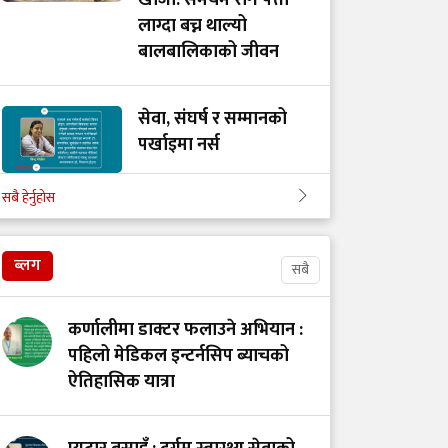
खोजी: समयमै रोग पत्ता
लाग्दा बच्न थाल्यो
बालबालिकाको जीवन
सेवा, संघर्ष र सम्मानको
पर्खाइमा नर्स
सबै हेर्नुहोस
खाद्य स्वच्छता र गुणस्तर
नियमन: मन्त्रालय परिवर्तन
ब्लग
सबै
कि प्रणालीमा सुधार?
कर्णालीमा डाक्टर फलाउने अभियान :
स्तनपानमैत्री कार्यस्थल
पहिलो मेडिकल इन्टर्नसिप ब्याचको
बनाऔँ
ऐतिहासिक यात्रा