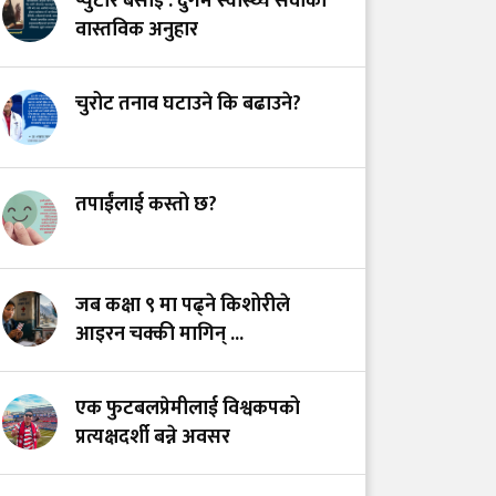
प्युटार बसाइँ : दुर्गम स्वास्थ्य सेवाको
अस्तित्वको खोजीमा
वास्तविक अनुहार
नर्सिङ पेसा: साधना
देशको, सम्मान कहिले?
चुरोट तनाव घटाउने कि बढाउने?
उपचारविहीन अस्पताल:
हामी भवन बनाउँदैछौँ कि
स्वास्थ्य प्रणाली?
तपाईंलाई कस्तो छ?
भयरहित 'जीवनरक्षक',
सुरक्षित अस्पताल:
जब कक्षा ९ मा पढ्ने किशोरीले
स्वास्थ्यकर्मी सुरक्षा ऐनमा
आइरन चक्की मागिन् ...
कडा परिमार्जनको
अपरिहार्यता
एक फुटबलप्रेमीलाई विश्वकपको
प्रत्यक्षदर्शी बन्ने अवसर