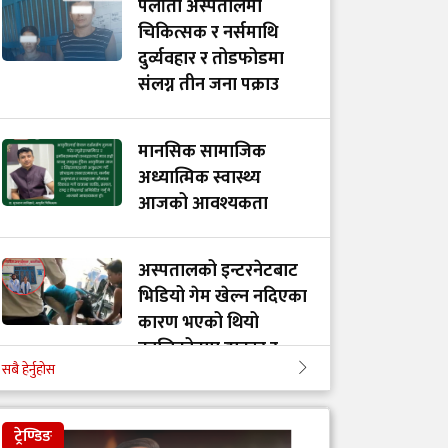
पलाँता अस्पतालमा
चिकित्सक र नर्समाथि
दुर्व्यवहार र तोडफोडमा
संलग्न तीन जना पक्राउ
मानसिक सामाजिक
अध्यात्मिक स्वास्थ्य
आजको आवश्यकता
अस्पतालको इन्टरनेटबाट
भिडियो गेम खेल्न नदिएका
कारण भएको थियो
कालिकोटमा डाक्टर र
सबै हेर्नुहोस
नर्समाथि आक्रमण
ट्रेण्डिङ
डाक्टर बाबु-छोराको आदर्श