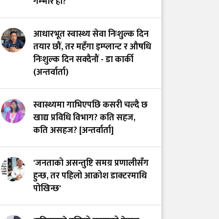
गम्भीर हो?
डाक्टरको माग तत्काल
सम्बोधन गर्न सांसद खुस्बु
आधारभूत स्वास्थ्य सेवा निःशुल्क दिन
ओलीको आग्रह
तयार छौं, तर महँगा इम्प्लान्ट र औषधि
निःशुल्क दिन सक्दैनौं - डा कार्की
(अन्तर्वार्ता)
स्वास्थ्यमा गाभिएपछि कसरी चल्दै छ
खाद्य प्रविधि विभाग? कति सहज,
कति असहज? [अन्तर्वार्ता]
'जनताको असन्तुष्टि समग्र प्रणालीसँग
हुन्छ, तर पहिलो आक्रोश डाक्टरमाथि
पोखिन्छ'