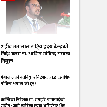
र कर्पोरेट स्वार्थ देखाउने
फिल्म ‘अरमान’ (युट्युब
लिंकसहित)
औषधिको गुणस्तरदेखि
बजार अनुगमनसम्म :
प्रदेशस्तरीय संरचना बिना
शहीद गंगालाल राष्ट्रिय हृदय केन्द्रको
प्रभावकारी नियमन
निर्देशकमा डा. आशिष गोविन्द अमात्य
असम्भव
नियुक्त
इन्टर्न चिकित्सक डिल्लि
गंगालालको नवनियुक्त निर्देशक प्रा.डा. आशिष
हरिजन र सरकारबिच ५
गोविन्द अमात्य को हुन्?
बुँदे सहमति, अनशन अन्त्य
कान्तिका निर्देशक डा. रामहरि चापागाइँको
ह्याम्स अस्पताल र
संयोग : जहाँ कुनैबेला ल्याब असिस्टेन्ट थिए,