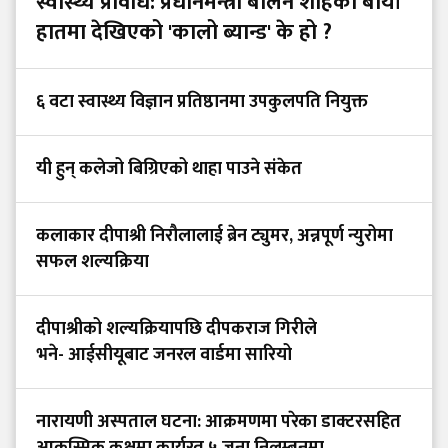
स्वास्थ्य प्रविधि: प्रधानमन्त्री बालेन शाहको बायाँ
हातमा देखिएको 'कालो ब्यान्ड' के हो ?
६ वटा स्वास्थ्य विज्ञान प्रतिष्ठानमा उपकुलपति नियुक्त
यी हुन् कलेजो बिग्रिएको थाहा पाउने संकेत
कलाकार दीपाश्री निरौलालाई ब्रेन ट्युमर, अन्नपूर्ण न्युरोमा
सफल शल्यक्रिया
दीपाश्रीको शल्यक्रियापछि दीपकराज गिरीले
भने- आईसीयूबाट जनरल वार्डमा सारियो
नारायणी अस्पताल घटना: आक्रमणमा परेका डाक्टरसहित
आकस्मिक कक्षमा कार्यरत ५ जना निलम्बनमा