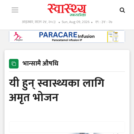
आइतबार, साउन २४, २०८३
Sun, Aug 09, 2026
१९ : ३४ : २८
भान्सामै औषधि
यी हुन् स्वास्थ्यका लागि
अमृत भोजन