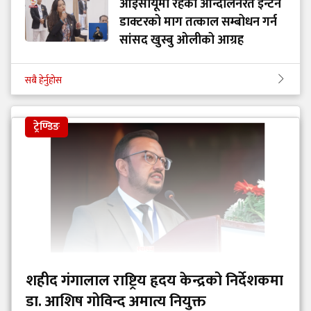
आईसीयूमा रहेका आन्दोलनरत इन्टर्न
डाक्टरको माग तत्काल सम्बोधन गर्न
सांसद खुस्बु ओलीको आग्रह
सबै हेर्नुहोस
ट्रेण्डिङ
शहीद गंगालाल राष्ट्रिय हृदय केन्द्रको निर्देशकमा
डा. आशिष गोविन्द अमात्य नियुक्त