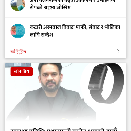
अपी बेसक्याम्पको बढ्दो आकर्षण र उचाइजन्य
रोगको अदृश्य जोखिम
कटारी अस्पताल विवादः माफी, संवाद र भोलिका
लागि सन्देश
सबै हेर्नुहोस
लोकप्रिय