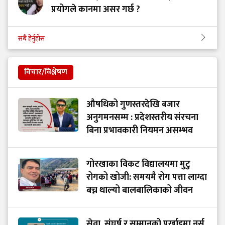
प्रयोगले कानमा असर गर्छ ?
सबै हेर्नुहोस
विचार/विश्लेषण
औषधिको गुणस्तरदेखि बजार
अनुगमनसम्म : प्रदेशस्तरीय संरचना
बिना प्रभावकारी नियमन असम्भव
गोरखाका विकट विद्यालयमा मुटु
रोगको खोजी: समयमै रोग पत्ता लाग्दा
बच्न थाल्यो बालबालिकाको जीवन
सेवा, संघर्ष र सम्मानको पर्खाइमा नर्स