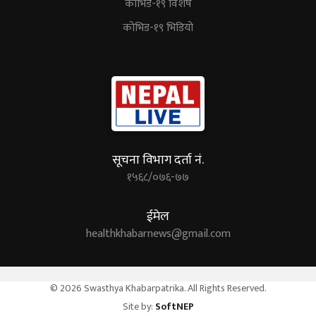
कोभिड-१९ विशेष
कोभिड-१९ भिडियो
सूचना विभाग दर्ता नं.
१५६८/०७६-७७
ईमेल
healthkhabarnews@gmail.com
© 2026 Swasthya Khabarpatrika. All Rights Reserved.
Site by:
SoftNEP