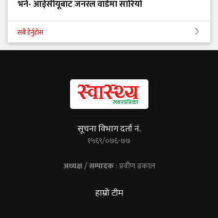
भने- आईसीयूबाट जनरल वार्डमा सारियो
सबै हेर्नुहोस
सूचना विभाग दर्ता नं.
१५६९/०७६-७७
अध्यक्ष / सम्पादक
: प्रवीण ढकाल
हाम्रो टीम