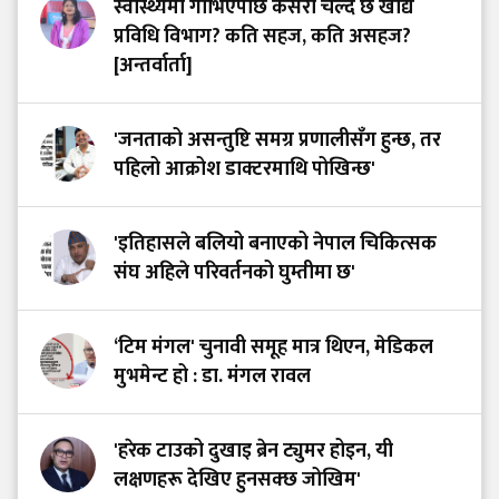
स्वास्थ्यमा गाभिएपछि कसरी चल्दै छ खाद्य
प्रविधि विभाग? कति सहज, कति असहज?
[अन्तर्वार्ता]
'जनताको असन्तुष्टि समग्र प्रणालीसँग हुन्छ, तर
पहिलो आक्रोश डाक्टरमाथि पोखिन्छ'
'इतिहासले बलियो बनाएको नेपाल चिकित्सक
संघ अहिले परिवर्तनको घुम्तीमा छ'
‘टिम मंगल' चुनावी समूह मात्र थिएन, मेडिकल
मुभमेन्ट हो : डा. मंगल रावल
'हरेक टाउको दुखाइ ब्रेन ट्युमर होइन, यी
लक्षणहरू देखिए हुनसक्छ जोखिम'