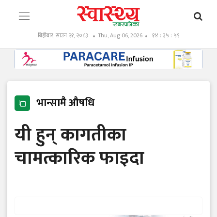
बिहीबार, साउन २१, २०८३
Thu, Aug 06, 2026
१४ : ३६ : ००
भान्सामै औषधि
यी हुन् कागतीका
चामत्कारिक फाइदा