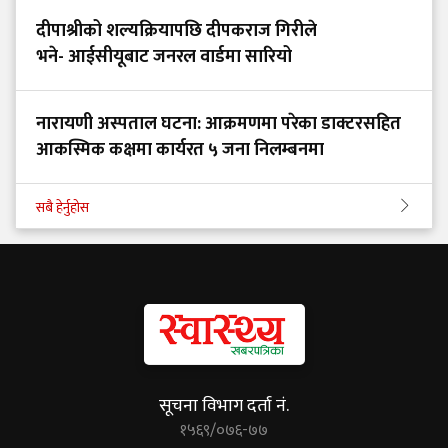
दीपाश्रीको शल्यक्रियापछि दीपकराज गिरीले
भने- आईसीयूबाट जनरल वार्डमा सारियो
नारायणी अस्पताल घटना: आक्रमणमा परेका डाक्टरसहित
आकस्मिक कक्षमा कार्यरत ५ जना निलम्बनमा
सबै हेर्नुहोस
सूचना विभाग दर्ता नं.
१५६९/०७६-७७