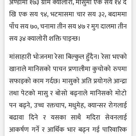
अण्डामा १७३ ग्राम क्यालो री, मासुमा एक सय १४ दे
खि एक सय ९४, भटमासमा चार सय ३२, बदाममा
पाँच सय ७०, चनामा तीन सय ४७ र मुग दालमा तीन
सय ३४ क्यालो री शक्ति पाइन्छ।
मांसाहारी भो जनमा रे सा बिल्कुल हुँदै न। रेसा भएको
खानाले मानिसको पाचन प्रणालीमा कुचो को रुपमा
सफाइको काम गर्दछ। मासुको अति प्रयो गले आन्द्रा
तथा पे टको मासु र बो सो बढ्नाले मानिसको मो टो
पन बढ्ने , उच्च रक्तचाप, मधुमे ह, क्यान्सर रो गलाई
बढावा दिने र यसका साथै मदिरा से वनलाई
आकर्षण गर्ने र आर्थिक भार बढ्न गई पारिवारिक