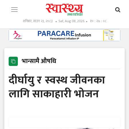
शनिबार, साउन २३, २०८३
Sat, Aug 08, 2026
१० : २७ : ०९
भान्सामै औषधि
दीर्घायु र स्वस्थ जीवनका
लागि साकाहारी भोजन