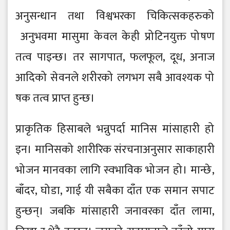
अनुसन्धान तथा विश्वभरका चिकित्सकहरुको
अनुभवमा मासुमा के वल के ही प्रो टिनयुक्त पो षण
तत्व पाइन्छ। तर सागपात, फलफूल, दूध, अनाज
आदिको से वनले शरीरको लगभग सबै आवश्यक पो
षक तत्व प्राप्त हुन्छ।
प्राकृतिक हिसाबले भन्नुपर्दा मानिस मांसाहारी हो
इन। मानिसको शारीरिक संरचनाअनुसार साकाहारी
भो जन मानवका लागि स्वभाविक भो जन हो । मान्छे ,
बाँदर, घो डा, गाई यी सबै का दाँत एक समान सपाट
हुन्छन्। जबकि मांसाहारी जनावरका दाँत लामा,