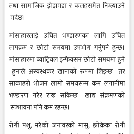
तथा सामाजिक झै झगडा र कलहसमे त निम्त्याउने
गर्दछ।
मांसाहारलाई उचित भण्डारणका लागि उचित
तापक्रम र छो टो समयमा उपभो ग गर्नुपर्ने हुन्छ।
मांसाहारमा ब्याट्रियल इन्फे क्सन छो टो समयमा हुने
हुनाले अस्वस्थकर खानाको रुपमा लिइन्छ। तर
साकाहरी भो जन लामो समयसम्म कम लगानीमा
भण्डारण गरे र राख्न सकिन्छ। खाद्य संक्रमणको
सम्भावना पनि कम रहन्छ।
रो गी पशु, मरे को जनावरको मासु, झो क्रे का रो गी