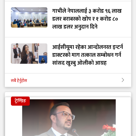
गाभीले नेपाललाई ३ करोड ९६ लाख
डलर बराबरको खोप र १ करोड ८०
लाख डलर अनुदान दिने
आईसीयूमा रहेका आन्दोलनरत इन्टर्न
डाक्टरको माग तत्काल सम्बोधन गर्न
सांसद खुस्बु ओलीको आग्रह
सबै हेर्नुहोस
ट्रेण्डिङ