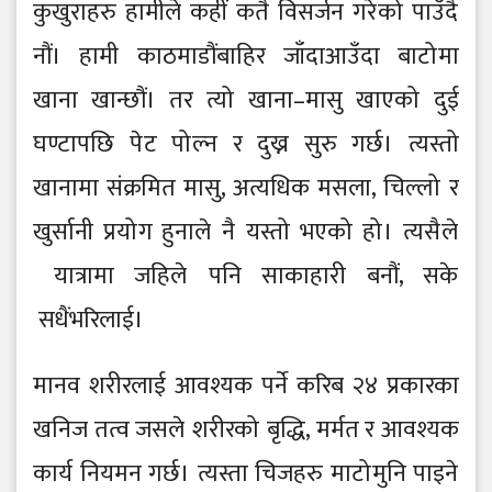
कुखुराहरु हामीले कहीं कतै विसर्जन गरे को पाउँदै
नौं। हामी काठमाडौंबाहिर जाँदाआउँदा बाटो मा
खाना खान्छौं। तर त्यो खाना–मासु खाएको दुई
घण्टापछि पे ट पो ल्न र दुख्न सुरु गर्छ। त्यस्तो
खानामा संक्रमित मासु, अत्यधिक मसला, चिल्लो र
खुर्सानी प्रयो ग हुनाले नै यस्तो भएको हो । त्यसै ले
यात्रामा जहिले पनि साकाहारी बनौं, सके
सधैंभरिलाई।
मानव शरीरलाई आवश्यक पर्ने करिब २४ प्रकारका
खनिज तत्व जसले शरीरको बृद्धि, मर्मत र आवश्यक
कार्य नियमन गर्छ। त्यस्ता चिजहरु माटो मुनि पाइने