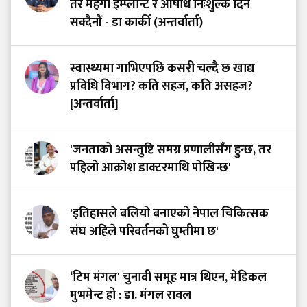
तर महँगा इम्प्लान्ट र औषधि निःशुल्क दिन
सक्दैनौं - डा कार्की (अन्तर्वार्ता)
स्वास्थ्यमा गाभिएपछि कसरी चल्दै छ खाद्य
प्रविधि विभाग? कति सहज, कति असहज?
[अन्तर्वार्ता]
'जनताको असन्तुष्टि समग्र प्रणालीसँग हुन्छ, तर
पहिलो आक्रोश डाक्टरमाथि पोखिन्छ'
'इतिहासले बलियो बनाएको नेपाल चिकित्सक
संघ अहिले परिवर्तनको घुम्तीमा छ'
‘टिम मंगल' चुनावी समूह मात्र थिएन, मेडिकल
मुभमेन्ट हो : डा. मंगल रावल