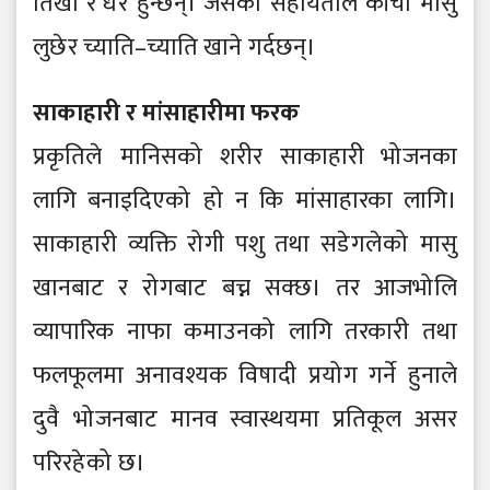
तिखा र धे रै हुन्छन्। जसको सहायताले काँचो मासु
लुछे र च्याति–च्याति खाने गर्दछन्।
साकाहारी र मांसाहारीमा फरक
प्रकृतिले मानिसको शरीर साकाहारी भो जनका
लागि बनाइदिएको हो न कि मांसाहारका लागि।
साकाहारी व्यक्ति रो गी पशु तथा सडे गले को मासु
खानबाट र रो गबाट बच्न सक्छ। तर आजभो लि
व्यापारिक नाफा कमाउनको लागि तरकारी तथा
फलफूलमा अनावश्यक विषादी प्रयो ग गर्ने हुनाले
दुवै भो जनबाट मानव स्वास्थयमा प्रतिकूल असर
परिरहे को छ।