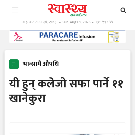
आइतबार, साउन २४, २०८३
Sun, Aug 09, 2026
११ : ५९ : ५६
भान्सामै औषधि
यी हुन् कलेजो सफा पार्ने ११
खानेकुरा