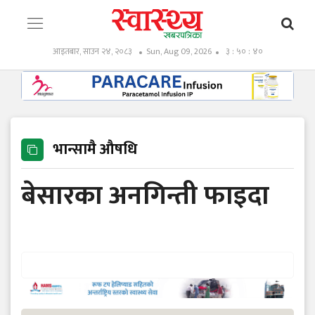
आइतबार, साउन २४, २०८३
Sun, Aug 09, 2026
३ : ५० : ४१
भान्सामै औषधि
बेसारका अनगिन्ती फाइदा