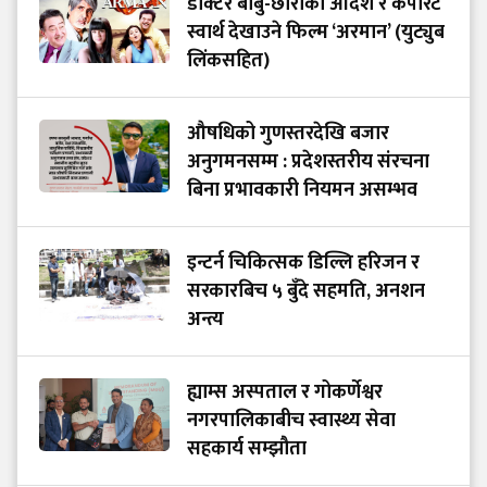
डाक्टर बाबु-छोराको आदर्श र कर्पोरेट
स्वार्थ देखाउने फिल्म ‘अरमान’ (युट्युब
लिंकसहित)
औषधिको गुणस्तरदेखि बजार
अनुगमनसम्म : प्रदेशस्तरीय संरचना
बिना प्रभावकारी नियमन असम्भव
इन्टर्न चिकित्सक डिल्लि हरिजन र
सरकारबिच ५ बुँदे सहमति, अनशन
अन्त्य
ह्याम्स अस्पताल र गोकर्णेश्वर
नगरपालिकाबीच स्वास्थ्य सेवा
सहकार्य सम्झौता