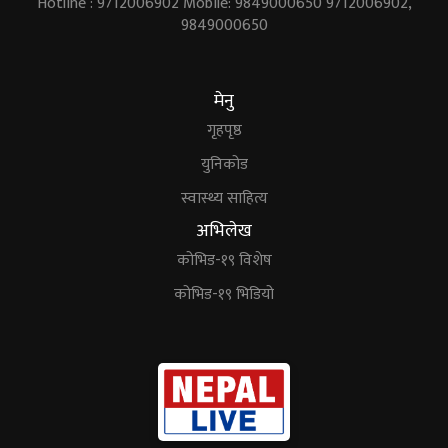
Hotline : 9712006902 Mobile: 9849000650 9712006902,
9849000650
मेनु
गृहपृष्ठ
युनिकोड
स्वास्थ्य साहित्य
अभिलेख
कोभिड-१९ विशेष
कोभिड-१९ भिडियो