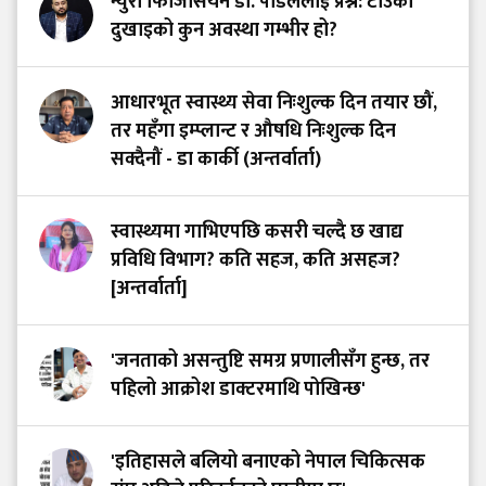
न्युरो फिजिसियन डा. पौडेललाई प्रश्न: टाउको
दुखाइको कुन अवस्था गम्भीर हो?
आधारभूत स्वास्थ्य सेवा निःशुल्क दिन तयार छौं,
तर महँगा इम्प्लान्ट र औषधि निःशुल्क दिन
सक्दैनौं - डा कार्की (अन्तर्वार्ता)
स्वास्थ्यमा गाभिएपछि कसरी चल्दै छ खाद्य
प्रविधि विभाग? कति सहज, कति असहज?
[अन्तर्वार्ता]
'जनताको असन्तुष्टि समग्र प्रणालीसँग हुन्छ, तर
पहिलो आक्रोश डाक्टरमाथि पोखिन्छ'
'इतिहासले बलियो बनाएको नेपाल चिकित्सक