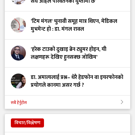
संघ अहिले परिवर्तनको घुम्तीमा छ'
‘टिम मंगल' चुनावी समूह मात्र थिएन, मेडिकल
मुभमेन्ट हो : डा. मंगल रावल
'हरेक टाउको दुखाइ ब्रेन ट्युमर होइन, यी
लक्षणहरू देखिए हुनसक्छ जोखिम'
डा. अमात्यलाई प्रश्न– धेरै हेडफोन वा इयरफोनको
प्रयोगले कानमा असर गर्छ ?
सबै हेर्नुहोस
विचार/विश्लेषण