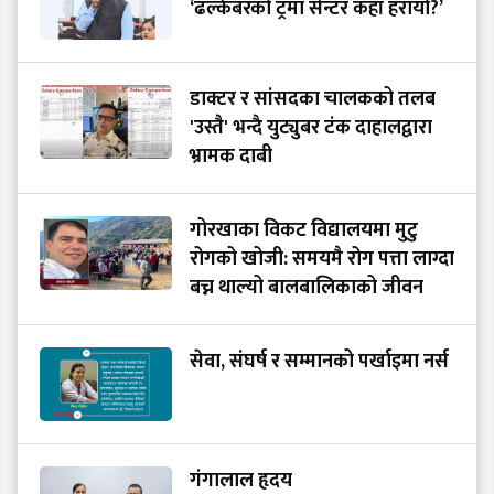
‘ढल्केबरको ट्रमा सेन्टर कहाँ हरायो?’
डाक्टर र सांसदका चालकको तलब
'उस्तै' भन्दै युट्युबर टंक दाहालद्वारा
भ्रामक दाबी
गोरखाका विकट विद्यालयमा मुटु
रोगको खोजी: समयमै रोग पत्ता लाग्दा
बच्न थाल्यो बालबालिकाको जीवन
सेवा, संघर्ष र सम्मानको पर्खाइमा नर्स
गंगालाल हृदय