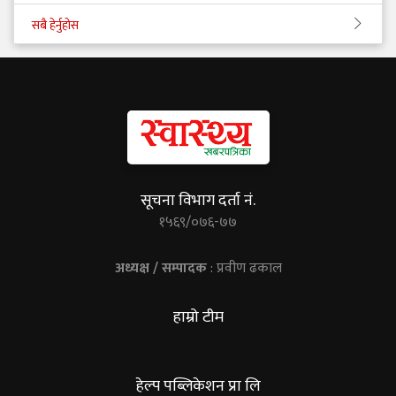
सबै हेर्नुहोस
सूचना विभाग दर्ता नं.
१५६९/०७६-७७
अध्यक्ष / सम्पादक
: प्रवीण ढकाल
हाम्रो टीम
हेल्प पब्लिकेशन प्रा लि