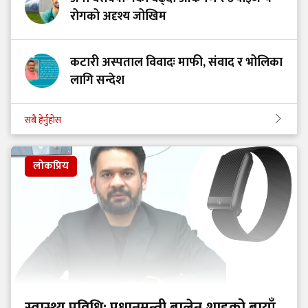
रोगको अदृश्य जोखिम
कटारी अस्पताल विवादः माफी, संवाद र भोलिका
लागि सन्देश
सबै हेर्नुहोस
लोकप्रिय
स्वास्थ्य प्रविधि: प्रधानमन्त्री बालेन शाहको बायाँ