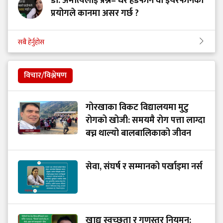
डा. अमात्यलाई प्रश्न– धेरै हेडफोन वा इयरफोनको
प्रयोगले कानमा असर गर्छ ?
सबै हेर्नुहोस
विचार/विश्लेषण
गोरखाका विकट विद्यालयमा मुटु
रोगको खोजी: समयमै रोग पत्ता लाग्दा
बच्न थाल्यो बालबालिकाको जीवन
सेवा, संघर्ष र सम्मानको पर्खाइमा नर्स
खाद्य स्वच्छता र गुणस्तर नियमन: