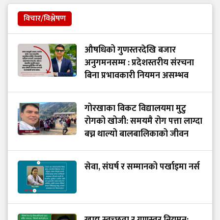
विचार/विश्लेषण
औषधिको गुणस्तरदेखि बजार
अनुगमनसम्म : प्रदेशस्तरीय संरचना
बिना प्रभावकारी नियमन असम्भव
गोरखाका विकट विद्यालयमा मुटु
रोगको खोजी: समयमै रोग पत्ता लाग्दा
बच्न थाल्यो बालबालिकाको जीवन
सेवा, संघर्ष र सम्मानको पर्खाइमा नर्स
खाद्य स्वच्छता र गुणस्तर नियमन: