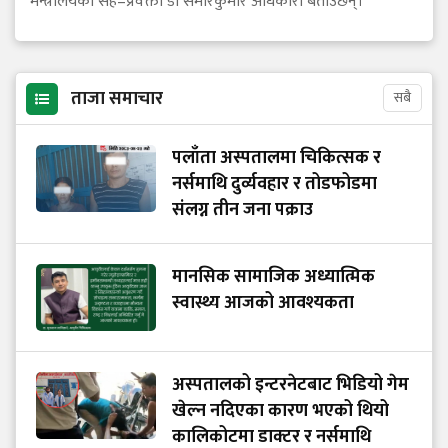
मन्त्रालयका सह–प्रवक्ता डा समीरकुमार अधिकारी बताउँछन्।
ताजा समाचार
सबै
पलाँता अस्पतालमा चिकित्सक र
नर्समाथि दुर्व्यवहार र तोडफोडमा
संलग्न तीन जना पक्राउ
मानसिक सामाजिक अध्यात्मिक
स्वास्थ्य आजको आवश्यकता
अस्पतालको इन्टरनेटबाट भिडियो गेम
खेल्न नदिएका कारण भएको थियो
कालिकोटमा डाक्टर र नर्समाथि