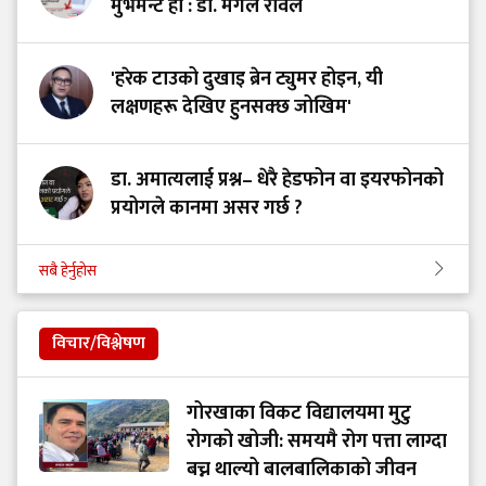
मुभमेन्ट हो : डा. मंगल रावल
'हरेक टाउको दुखाइ ब्रेन ट्युमर होइन, यी
लक्षणहरू देखिए हुनसक्छ जोखिम'
डा. अमात्यलाई प्रश्न– धेरै हेडफोन वा इयरफोनको
प्रयोगले कानमा असर गर्छ ?
सबै हेर्नुहोस
विचार/विश्लेषण
गोरखाका विकट विद्यालयमा मुटु
रोगको खोजी: समयमै रोग पत्ता लाग्दा
बच्न थाल्यो बालबालिकाको जीवन