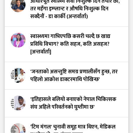
आधारभूत स्वास्थ्य सेवा निःशुल्क दिन तयार छौं,
तर महँगा इम्प्लान्ट र औषधि निःशुल्क दिन
सक्दैनौं - डा कार्की (अन्तर्वार्ता)
स्वास्थ्यमा गाभिएपछि कसरी चल्दै छ खाद्य
प्रविधि विभाग? कति सहज, कति असहज?
[अन्तर्वार्ता]
'जनताको असन्तुष्टि समग्र प्रणालीसँग हुन्छ, तर
पहिलो आक्रोश डाक्टरमाथि पोखिन्छ'
'इतिहासले बलियो बनाएको नेपाल चिकित्सक
संघ अहिले परिवर्तनको घुम्तीमा छ'
‘टिम मंगल' चुनावी समूह मात्र थिएन, मेडिकल