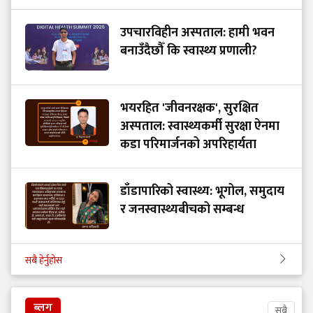
उपचारविहीन अस्पताल: हामी भवन
बनाउँदैछौँ कि स्वास्थ्य प्रणाली?
भयरहित 'जीवनरक्षक', सुरक्षित
अस्पताल: स्वास्थ्यकर्मी सुरक्षा ऐनमा
कडा परिमार्जनको अपरिहार्यता
डाँडापारिको स्वास्थ्य: भूगोल, समुदाय
र जनस्वास्थ्यबीचको सम्बन्ध
सबै हेर्नुहोस
ब्लग
सबै