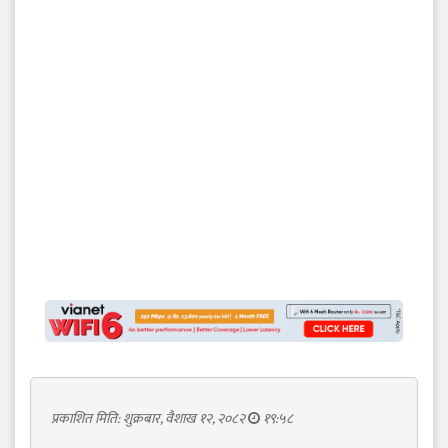
प्रकाशित मिति: शुक्रबार, वैशाख १२, २०८२
१९:५८