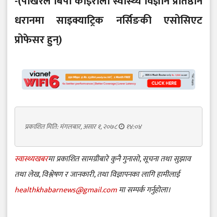
-(पोखरेल बिपी कोइराला स्वास्थ्य विज्ञान प्रतिष्ठान
धरानमा साइक्याट्रिक नर्सिङकी एसोसिएट
प्रोफेसर हुन्)
प्रकाशित मिति: मंगलबार, असार १, २०७८
१४:०४
स्वास्थ्यखबर
मा प्रकाशित सामग्रीबारे कुनै गुनासो, सूचना तथा सुझाव
तथा लेख, विश्लेषण र जानकारी, तथा विज्ञापनका लागि हामीलाई
healthkhabarnews@gmail.com
मा सम्पर्क गर्नुहोला।