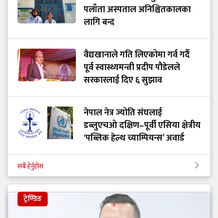
पलाँता अस्पताल अनिश्चितकालका
लागि बन्द
वैद्यखानाले गति लिएकोमा गर्व गर्दै
पूर्व स्वास्थ्यमन्त्री प्रदीप पौडेलले
सरकारलाई दिए ६ सुझाव
नेपाल नेत्र ज्योति संघलाई
डब्लुएचओ दक्षिण–पूर्वी एसिया क्षेत्रीय
‘पब्लिक हेल्थ च्याम्पियन्स’ अवार्ड
सबै हेर्नुहोस
ट्रेण्डिङ