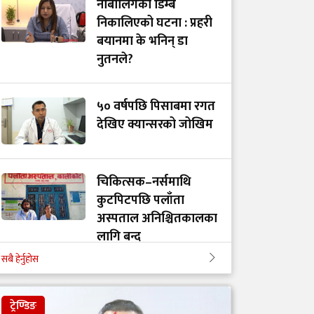
नाबालिगको डिम्ब
निकालिएको घटना : प्रहरी
बयानमा के भनिन् डा
नुतनले?
५० वर्षपछि पिसाबमा रगत
देखिए क्यान्सरको जोखिम
चिकित्सक–नर्समाथि
कुटपिटपछि पलाँता
अस्पताल अनिश्चितकालका
लागि बन्द
सबै हेर्नुहोस
वैद्यखानाले गति लिएकोमा
गर्व गर्दै पूर्व स्वास्थ्यमन्त्री
ट्रेण्डिङ