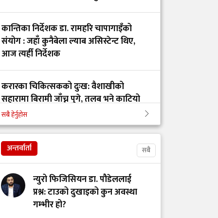
संलग्न तीन जना पक्राउ
कान्तिका निर्देशक डा. रामहरि चापागाइँको
संयोग : जहाँ कुनैबेला ल्याब असिस्टेन्ट थिए,
मानसिक सामाजिक
आज त्यहीँ निर्देशक
अध्यात्मिक स्वास्थ्य
आजको आवश्यकता
करारका चिकित्सकको दुःख: वैशाखीको
सहारामा बिरामी जाँच्न पुगे, तलब भने काटियो
अस्पतालको इन्टरनेटबाट
भिडियो गेम खेल्न नदिएका
सबै हेर्नुहोस
कारण भएको थियो
कान्ति अस्पतालको निर्देशकमा डा. रामहरी
कालिकोटमा डाक्टर र
चापागाईं
अन्तर्वार्ता
नर्समाथि आक्रमण
सबै
न्युरो फिजिसियन डा. पौडेललाई
डाक्टर बाबु-छोराको आदर्श
प्रश्न: टाउको दुखाइको कुन अवस्था
र कर्पोरेट स्वार्थ देखाउने
गम्भीर हो?
फिल्म ‘अरमान’ (युट्युब