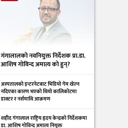
प्रदीप पौडेलले सरकारलाई
दिए ६ सुझाव
नेपाल नेत्र ज्योति संघलाई
डब्लुएचओ दक्षिण–पूर्वी
एसिया क्षेत्रीय ‘पब्लिक
हेल्थ च्याम्पियन्स’ अवार्ड
गंगालालको नवनियुक्त निर्देशक प्रा.डा.
आशिष गोविन्द अमात्य को हुन्?
क्यान्सर पीडित श्रीमतीलाई
पिठ्युँमा बोकेर अन्तिम
अस्पतालको इन्टरनेटबाट भिडियो गेम खेल्न
यात्रामा निस्किनुपर्ने
नदिएका कारण भएको थियो कालिकोटमा
अवस्था किन आयो?
डाक्टर र नर्समाथि आक्रमण
पलाँता अस्पतालमा
शहीद गंगालाल राष्ट्रिय हृदय केन्द्रको निर्देशकमा
चिकित्सक र नर्समाथि
डा. आशिष गोविन्द अमात्य नियुक्त
दुर्व्यवहार र तोडफोडमा