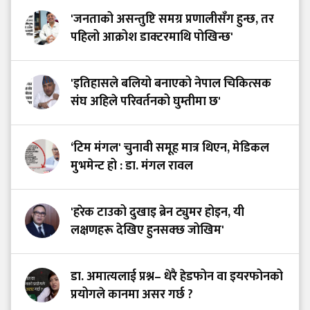
'जनताको असन्तुष्टि समग्र प्रणालीसँग हुन्छ, तर
पहिलो आक्रोश डाक्टरमाथि पोखिन्छ'
'इतिहासले बलियो बनाएको नेपाल चिकित्सक
संघ अहिले परिवर्तनको घुम्तीमा छ'
‘टिम मंगल' चुनावी समूह मात्र थिएन, मेडिकल
मुभमेन्ट हो : डा. मंगल रावल
'हरेक टाउको दुखाइ ब्रेन ट्युमर होइन, यी
लक्षणहरू देखिए हुनसक्छ जोखिम'
डा. अमात्यलाई प्रश्न– धेरै हेडफोन वा इयरफोनको
प्रयोगले कानमा असर गर्छ ?