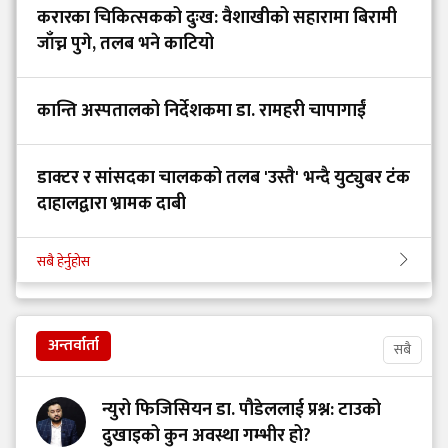
करारका चिकित्सकको दुःख: वैशाखीको सहारामा बिरामी
जाँच्न पुगे, तलब भने काटियो
कान्ति अस्पतालको निर्देशकमा डा. रामहरी चापागाईं
डाक्टर र सांसदका चालकको तलब 'उस्तै' भन्दै युट्युबर टंक
दाहालद्वारा भ्रामक दाबी
सबै हेर्नुहोस
अन्तर्वार्ता
सबै
न्युरो फिजिसियन डा. पौडेललाई प्रश्न: टाउको
दुखाइको कुन अवस्था गम्भीर हो?