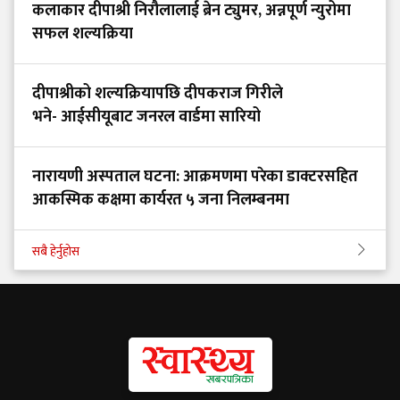
कलाकार दीपाश्री निरौलालाई ब्रेन ट्युमर, अन्नपूर्ण न्युरोमा
सफल शल्यक्रिया
दीपाश्रीको शल्यक्रियापछि दीपकराज गिरीले
भने- आईसीयूबाट जनरल वार्डमा सारियो
नारायणी अस्पताल घटना: आक्रमणमा परेका डाक्टरसहित
आकस्मिक कक्षमा कार्यरत ५ जना निलम्बनमा
सबै हेर्नुहोस