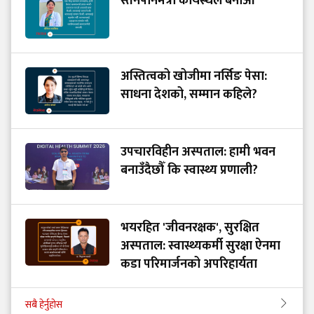
स्तनपानमैत्री कार्यस्थल बनाऔँ
अस्तित्वको खोजीमा नर्सिङ पेसा:
साधना देशको, सम्मान कहिले?
उपचारविहीन अस्पताल: हामी भवन
बनाउँदैछौँ कि स्वास्थ्य प्रणाली?
भयरहित 'जीवनरक्षक', सुरक्षित
अस्पताल: स्वास्थ्यकर्मी सुरक्षा ऐनमा
कडा परिमार्जनको अपरिहार्यता
सबै हेर्नुहोस