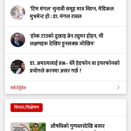
‘टिम मंगल' चुनावी समूह मात्र थिएन, मेडिकल
मुभमेन्ट हो : डा. मंगल रावल
'हरेक टाउको दुखाइ ब्रेन ट्युमर होइन, यी
लक्षणहरू देखिए हुनसक्छ जोखिम'
डा. अमात्यलाई प्रश्न– धेरै हेडफोन वा इयरफोनको
प्रयोगले कानमा असर गर्छ ?
सबै हेर्नुहोस
विचार/विश्लेषण
औषधिको गुणस्तरदेखि बजार