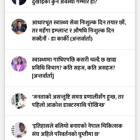
दुखाइको कुन अवस्था गम्भीर हो?
आधारभूत स्वास्थ्य सेवा निःशुल्क दिन तयार छौं,
तर महँगा इम्प्लान्ट र औषधि निःशुल्क दिन
सक्दैनौं - डा कार्की (अन्तर्वार्ता)
स्वास्थ्यमा गाभिएपछि कसरी चल्दै छ खाद्य
प्रविधि विभाग? कति सहज, कति असहज?
[अन्तर्वार्ता]
'जनताको असन्तुष्टि समग्र प्रणालीसँग हुन्छ, तर
पहिलो आक्रोश डाक्टरमाथि पोखिन्छ'
'इतिहासले बलियो बनाएको नेपाल चिकित्सक
संघ अहिले परिवर्तनको घुम्तीमा छ'