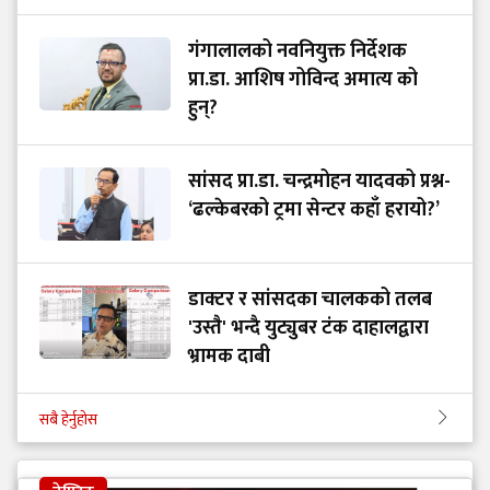
गंगालालको नवनियुक्त निर्देशक
प्रा.डा. आशिष गोविन्द अमात्य को
हुन्?
सांसद प्रा.डा. चन्द्रमोहन यादवको प्रश्न-
‘ढल्केबरको ट्रमा सेन्टर कहाँ हरायो?’
डाक्टर र सांसदका चालकको तलब
'उस्तै' भन्दै युट्युबर टंक दाहालद्वारा
भ्रामक दाबी
सबै हेर्नुहोस