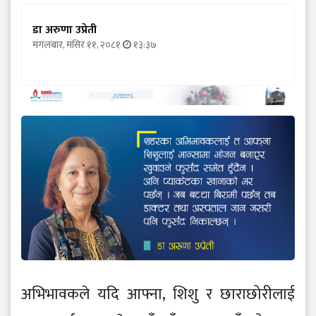
डा अरुणा उप्रेती
मंगलबार, मंसिर ११, २०८१
१३:३७
अभिभावकले यदि आफ्ना, शिशु र छाराछोरीलाई