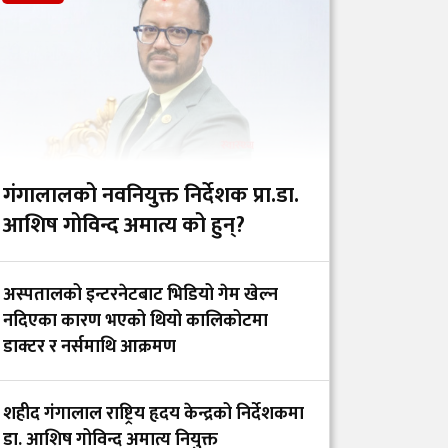
चिकित्सक–नर्समाथि
कुटपिटपछि पलाँता
अस्पताल अनिश्चितकालका
लागि बन्द
गंगालालको नवनियुक्त निर्देशक प्रा.डा.
वैद्यखानाले गति लिएकोमा
आशिष गोविन्द अमात्य को हुन्?
गर्व गर्दै पूर्व स्वास्थ्यमन्त्री
प्रदीप पौडेलले सरकारलाई
अस्पतालको इन्टरनेटबाट भिडियो गेम खेल्न
दिए ६ सुझाव
नदिएका कारण भएको थियो कालिकोटमा
डाक्टर र नर्समाथि आक्रमण
नेपाल नेत्र ज्योति संघलाई
डब्लुएचओ दक्षिण–पूर्वी
शहीद गंगालाल राष्ट्रिय हृदय केन्द्रको निर्देशकमा
एसिया क्षेत्रीय ‘पब्लिक
डा. आशिष गोविन्द अमात्य नियुक्त
हेल्थ च्याम्पियन्स’ अवार्ड