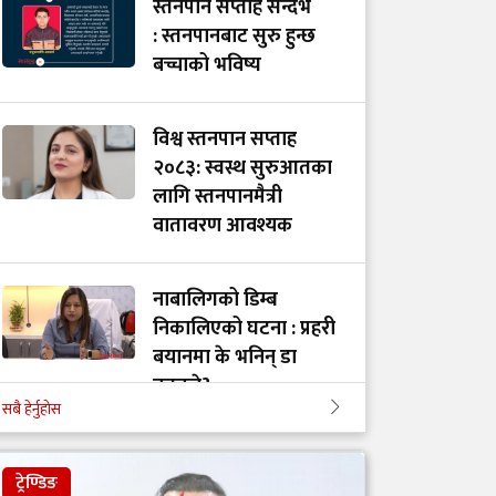
स्तनपान सप्ताह सन्दर्भ
: स्तनपानबाट सुरु हुन्छ
बच्चाको भविष्य
विश्व स्तनपान सप्ताह
२०८३: स्वस्थ सुरुआतका
लागि स्तनपानमैत्री
वातावरण आवश्यक
नाबालिगको डिम्ब
निकालिएको घटना : प्रहरी
बयानमा के भनिन् डा
नुतनले?
सबै हेर्नुहोस
५० वर्षपछि पिसाबमा रगत
ट्रेण्डिङ
देखिए क्यान्सरको जोखिम