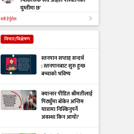
चिकित्सक संघ अहिले परिवर्तनको
घुम्तीमा छ'
सबै हेर्नुहोस
‘टिम मंगल' चुनावी समूह मात्र थिएन,
मेडिकल मुभमेन्ट हो : डा. मंगल रावल
विचार/विश्लेषण
'हरेक टाउको दुखाइ ब्रेन ट्युमर होइन,
स्तनपान सप्ताह सन्दर्भ
यी लक्षणहरू देखिए हुनसक्छ जोखिम'
: स्तनपानबाट सुरु हुन्छ
बच्चाको भविष्य
डा. अमात्यलाई प्रश्न– धेरै हेडफोन वा
इयरफोनको प्रयोगले कानमा असर
क्यान्सर पीडित श्रीमतीलाई
गर्छ ?
पिठ्युँमा बोकेर अन्तिम
यात्रामा निस्किनुपर्ने
अवस्था किन आयो?