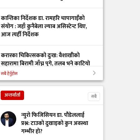
कान्तिका निर्देशक डा. रामहरि चापागाइँको
क्यान्सर पीडित श्रीमतीलाई
संयोग : जहाँ कुनैबेला ल्याब असिस्टेन्ट थिए,
पिठ्युँमा बोकेर अन्तिम
आज त्यहीँ निर्देशक
यात्रामा निस्किनुपर्ने
अवस्था किन आयो?
करारका चिकित्सकको दुःख: वैशाखीको
सहारामा बिरामी जाँच्न पुगे, तलब भने काटियो
पलाँता अस्पतालमा
चिकित्सक र नर्समाथि
सबै हेर्नुहोस
दुर्व्यवहार र तोडफोडमा
कान्ति अस्पतालको निर्देशकमा डा. रामहरी
संलग्न तीन जना पक्राउ
चापागाईं
अन्तर्वार्ता
सबै
मानसिक सामाजिक
न्युरो फिजिसियन डा. पौडेललाई
अध्यात्मिक स्वास्थ्य
प्रश्न: टाउको दुखाइको कुन अवस्था
आजको आवश्यकता
गम्भीर हो?