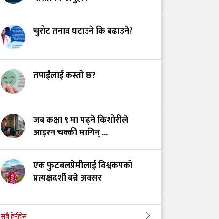
खाद्य स्वच्छता र गुणस्तर
नियमन: मन्त्रालय परिवर्तन
चुरोट तनाव घटाउने कि बढाउने?
कि प्रणालीमा सुधार?
स्तनपानमैत्री कार्यस्थल
तपाईंलाई कस्तो छ?
बनाऔँ
अस्तित्वको खोजीमा
जब कक्षा ९ मा पढ्ने किशोरीले
नर्सिङ पेसा: साधना
आइरन चक्की मागिन् ...
देशको, सम्मान कहिले?
एक फुटबलप्रेमीलाई विश्वकपको
प्रत्यक्षदर्शी बन्ने अवसर
अपी बेसक्याम्पको बढ्दो आकर्षण र
सबै हेर्नुहोस