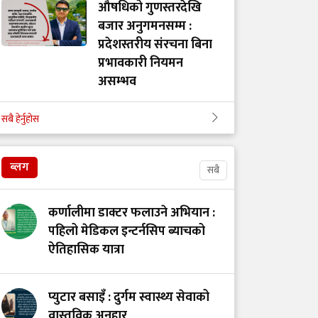
औषधिको गुणस्तरदेखि
बजार अनुगमनसम्म :
प्रदेशस्तरीय संरचना बिना
प्रभावकारी नियमन
असम्भव
सबै हेर्नुहोस
गोरखाका विकट
विद्यालयमा मुटु रोगको
खोजी: समयमै रोग पत्ता
ब्लग
सबै
लाग्दा बच्न थाल्यो
बालबालिकाको जीवन
कर्णालीमा डाक्टर फलाउने अभियान :
पहिलो मेडिकल इन्टर्नसिप ब्याचको
ऐतिहासिक यात्रा
सेवा, संघर्ष र सम्मानको
पर्खाइमा नर्स
प्युटार बसाइँ : दुर्गम स्वास्थ्य सेवाको
वास्तविक अनुहार