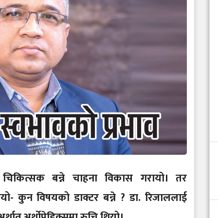
 चिकित्सक बन्ने चाहना विकास गरायो। तर
भियो- कुन विषयको डाक्टर बन्ने ? डा. रिजाललाई
र्थात् अर्थोपेडिक्समा रुचि थियो।