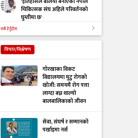
'इतिहासले बलियो बनाएको नेपाल
चिकित्सक संघ अहिले परिवर्तनको
घुम्तीमा छ'
सबै हेर्नुहोस
‘टिम मंगल' चुनावी समूह मात्र थिएन,
मेडिकल मुभमेन्ट हो : डा. मंगल रावल
विचार/विश्लेषण
'हरेक टाउको दुखाइ ब्रेन ट्युमर होइन,
गोरखाका विकट
यी लक्षणहरू देखिए हुनसक्छ जोखिम'
विद्यालयमा मुटु रोगको
खोजी: समयमै रोग पत्ता
लाग्दा बच्न थाल्यो
डा. अमात्यलाई प्रश्न– धेरै हेडफोन वा
बालबालिकाको जीवन
इयरफोनको प्रयोगले कानमा असर
गर्छ ?
सेवा, संघर्ष र सम्मानको
पर्खाइमा नर्स