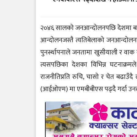
२०४६ सालको जनआन्दोलनपछि देशमा बहुदल
आन्दोलनजस्तै त्यतिबेलाको जनआन्दोलनले 
पुनर्स्थापनाले जनतामा खुसीयाली र वाक
त्यसपछिका देशका विभिन्न घटनाक्रमले य
राजनीतिप्रति रुचि, चासो र चेत बढाउँदै ल
(आईओएम) मा एमबीबीएस पढ्दै गर्दा उनले