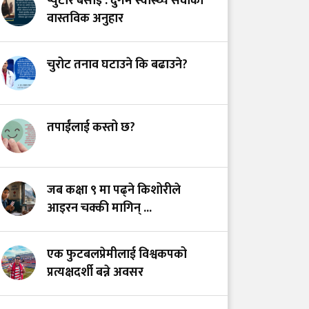
प्युटार बसाइँ : दुर्गम स्वास्थ्य सेवाको
अस्तित्वको खोजीमा
वास्तविक अनुहार
नर्सिङ पेसा: साधना
देशको, सम्मान कहिले?
चुरोट तनाव घटाउने कि बढाउने?
उपचारविहीन अस्पताल:
हामी भवन बनाउँदैछौँ कि
स्वास्थ्य प्रणाली?
तपाईंलाई कस्तो छ?
भयरहित 'जीवनरक्षक',
सुरक्षित अस्पताल:
जब कक्षा ९ मा पढ्ने किशोरीले
स्वास्थ्यकर्मी सुरक्षा ऐनमा
आइरन चक्की मागिन् ...
कडा परिमार्जनको
अपरिहार्यता
एक फुटबलप्रेमीलाई विश्वकपको
प्रत्यक्षदर्शी बन्ने अवसर