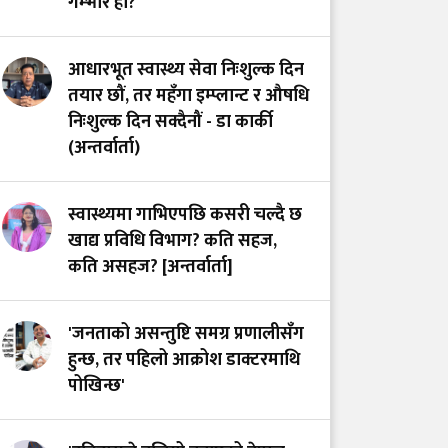
गम्भीर हो?
लाग्दा बच्न थाल्यो
बालबालिकाको जीवन
आधारभूत स्वास्थ्य सेवा निःशुल्क दिन
तयार छौं, तर महँगा इम्प्लान्ट र औषधि
निःशुल्क दिन सक्दैनौं - डा कार्की
(अन्तर्वार्ता)
स्वास्थ्यमा गाभिएपछि कसरी चल्दै छ
खाद्य प्रविधि विभाग? कति सहज,
कति असहज? [अन्तर्वार्ता]
'जनताको असन्तुष्टि समग्र प्रणालीसँग
हुन्छ, तर पहिलो आक्रोश डाक्टरमाथि
पोखिन्छ'