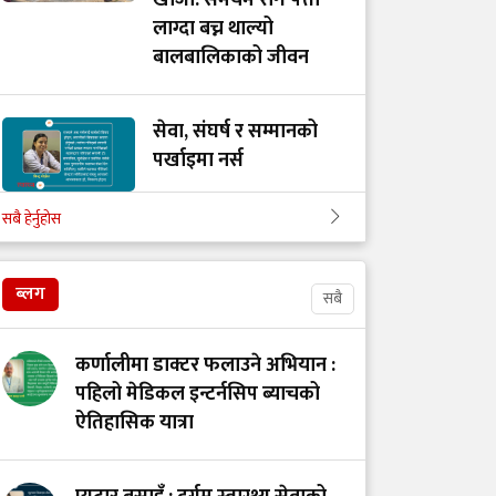
खोजी: समयमै रोग पत्ता
लाग्दा बच्न थाल्यो
बालबालिकाको जीवन
सेवा, संघर्ष र सम्मानको
पर्खाइमा नर्स
सबै हेर्नुहोस
खाद्य स्वच्छता र गुणस्तर
नियमन: मन्त्रालय परिवर्तन
ब्लग
सबै
कि प्रणालीमा सुधार?
कर्णालीमा डाक्टर फलाउने अभियान :
स्तनपानमैत्री कार्यस्थल
पहिलो मेडिकल इन्टर्नसिप ब्याचको
बनाऔँ
ऐतिहासिक यात्रा