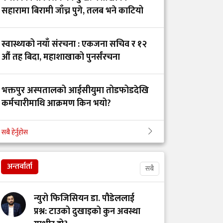
इन्टर्नसिप ब्याचको
सहारामा बिरामी जाँच्न पुगे, तलब भने काटियो
ऐतिहासिक यात्रा
स्वास्थ्यको नयाँ संरचना : एकजना सचिव र १२
निजी मेडिकल
औं तह बिदा, महाशाखाको पुनर्संरचना
कलेजहरूको अडान :
इन्टर्नशिप भत्ता बढाउन
भक्तपुर अस्पतालको आईसीयुमा तोडफोडदेखि
सकिदैन
कर्मचारीमाथि आक्रमण किन भयो?
स्तनपानमैत्री कार्यस्थल
सबै हेर्नुहोस
कान्ति अस्पतालको निर्देशकमा डा. रामहरी
बनाऔँ
चापागाईं
अन्तर्वार्ता
सबै
अस्तित्वको खोजीमा
नर्सिङ पेसा: साधना
न्युरो फिजिसियन डा. पौडेललाई
देशको, सम्मान कहिले?
प्रश्न: टाउको दुखाइको कुन अवस्था