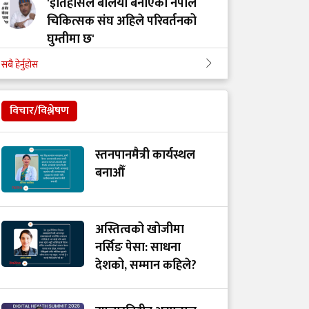
'इतिहासले बलियो बनाएको नेपाल
चिकित्सक संघ अहिले परिवर्तनको
घुम्तीमा छ'
सबै हेर्नुहोस
‘टिम मंगल' चुनावी समूह मात्र थिएन,
मेडिकल मुभमेन्ट हो : डा. मंगल रावल
विचार/विश्लेषण
'हरेक टाउको दुखाइ ब्रेन ट्युमर होइन,
स्तनपानमैत्री कार्यस्थल
यी लक्षणहरू देखिए हुनसक्छ जोखिम'
बनाऔँ
डा. अमात्यलाई प्रश्न– धेरै हेडफोन वा
अस्तित्वको खोजीमा
इयरफोनको प्रयोगले कानमा असर
नर्सिङ पेसा: साधना
गर्छ ?
देशको, सम्मान कहिले?