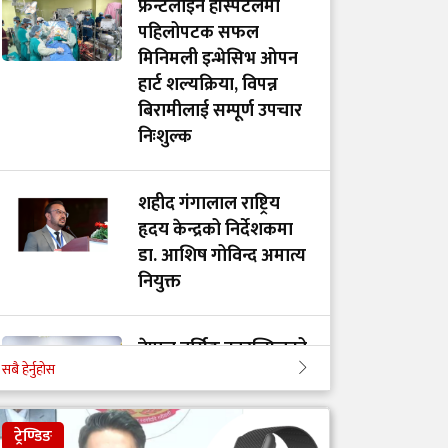
फ्रन्टलाइन हस्पिटलमा
पहिलोपटक सफल
मिनिमली इन्भेसिभ ओपन
हार्ट शल्यक्रिया, विपन्न
बिरामीलाई सम्पूर्ण उपचार
निःशुल्क
शहीद गंगालाल राष्ट्रिय
हृदय केन्द्रको निर्देशकमा
डा. आशिष गोविन्द अमात्य
नियुक्त
नेपाल नर्सिङ काउन्सिलको
सबै हेर्नुहोस
अध्यक्षमा सकुन्तला
प्रजापति, उपाध्यक्षमा
बिमला कुमारी साह र
ट्रेण्डिङ