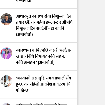
गम्भीर हो?
प्युटार बसाइँ : दुर्गम
स्वास्थ्य सेवाको वास्तविक
आधारभूत स्वास्थ्य सेवा निःशुल्क दिन
अनुहार
तयार छौं, तर महँगा इम्प्लान्ट र औषधि
निःशुल्क दिन सक्दैनौं - डा कार्की
(अन्तर्वार्ता)
स्वास्थ्यमा गाभिएपछि कसरी चल्दै छ
खाद्य प्रविधि विभाग? कति सहज,
कति असहज? [अन्तर्वार्ता]
'जनताको असन्तुष्टि समग्र प्रणालीसँग
हुन्छ, तर पहिलो आक्रोश डाक्टरमाथि
पोखिन्छ'