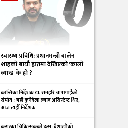
रजिस्ट्रारमा पार्वती
विष्टलाई नियुक्त
अस्पतालहरूमा १०
प्रतिशत निःशुल्क शय्या र
उपचार सहजीकरणका
लागि फोकल पर्सन
स्वास्थ्य प्रविधि: प्रधानमन्त्री बालेन
तोकियो
शाहको बायाँ हातमा देखिएको 'कालो
ब्यान्ड' के हो ?
स्वास्थ्य बीमा बन्द गर्ने छुट
सरकारलाई छैन :
पूर्वस्वास्थ्यमन्त्री प्रदीप
कान्तिका निर्देशक डा. रामहरि चापागाइँको
पौडेल
संयोग : जहाँ कुनैबेला ल्याब असिस्टेन्ट थिए,
आज त्यहीँ निर्देशक
कर्णालीमा डाक्टर फलाउने
अभियान : पहिलो मेडिकल
करारका चिकित्सकको दुःख: वैशाखीको