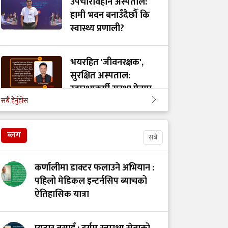
उपचारविहीन अस्पताल:
हामी भवन बनाउँदैछौँ कि
स्वास्थ्य प्रणाली?
भयरहित 'जीवनरक्षक',
सुरक्षित अस्पताल:
स्वास्थ्यकर्मी सुरक्षा ऐनमा
सबै हेर्नुहोस
कडा परिमार्जनको
अपरिहार्यता
ब्लग
सबै
डाँडापारिको स्वास्थ्य:
भूगोल, समुदाय र
कर्णालीमा डाक्टर फलाउने अभियान :
जनस्वास्थ्यबीचको सम्बन्ध
पहिलो मेडिकल इन्टर्नसिप ब्याचको
ऐतिहासिक यात्रा
स्वास्थ्यकर्मी असुरक्षित
हुँदा जोखिममा स्वास्थ्य