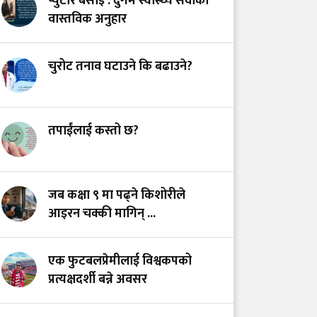
प्युटार बसाइँ : दुर्गम स्वास्थ्य सेवाको
सेवा: उपचार गर्नेलाई
वास्तविक अनुहार
हातपात हैन सम्मान दिउँ
चुरोट तनाव घटाउने कि बढाउने?
स्वास्थ्य सेवामा कर: २०७५
को त्यो ऐतिहासिक निर्णय
र आजको यथार्थ
तपाईंलाई कस्तो छ?
गोरखामा मौन महामारीका
रूपमा फैलिँदै नसर्ने रोग
जब कक्षा ९ मा पढ्ने किशोरीले
आइरन चक्की मागिन् ...
एक फुटबलप्रेमीलाई विश्वकपको
प्रत्यक्षदर्शी बन्ने अवसर