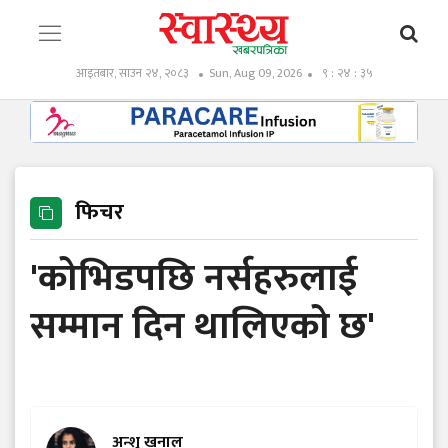
आइतबार, साउन २४, २०८३
Sun, Aug 09, 2026
९ : २४ : ३७
फिचर
'कोभिडपछि नर्सहरुलाई
सम्मान दिन थालिएको छ'
अन्शु खनाल