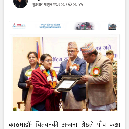
शुक्रबार, फागुन १९, २०७९
०७:४५
काठमाडौं-
चितवनकी अन्जना श्रेष्ठले पाँच कक्षा