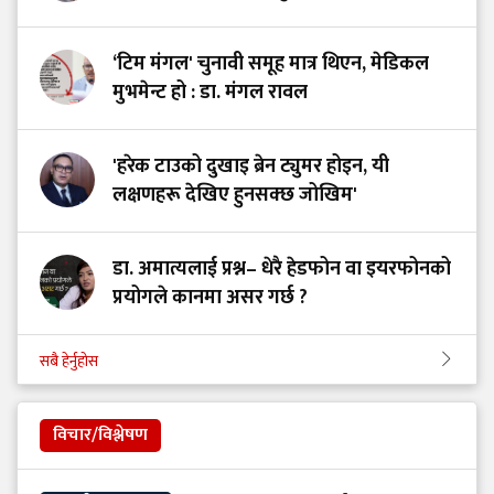
‘टिम मंगल' चुनावी समूह मात्र थिएन, मेडिकल
मुभमेन्ट हो : डा. मंगल रावल
'हरेक टाउको दुखाइ ब्रेन ट्युमर होइन, यी
लक्षणहरू देखिए हुनसक्छ जोखिम'
डा. अमात्यलाई प्रश्न– धेरै हेडफोन वा इयरफोनको
प्रयोगले कानमा असर गर्छ ?
सबै हेर्नुहोस
विचार/विश्लेषण