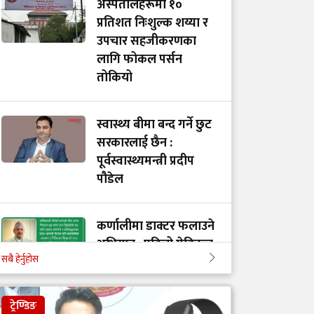
अस्पतालहरूमा १०
प्रतिशत निःशुल्क शय्या र
उपचार सहजीकरणका
लागि फोकल पर्सन
तोकियो
स्वास्थ्य बीमा बन्द गर्ने छुट
सरकारलाई छैन :
पूर्वस्वास्थ्यमन्त्री प्रदीप
पौडेल
कर्णालीमा डाक्टर फलाउने
अभियान : पहिलो मेडिकल
सबै हेर्नुहोस
इन्टर्नसिप ब्याचको
ऐतिहासिक यात्रा
ट्रेण्डिङ