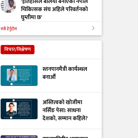
'इतिहासले बलियो बनाएको नेपाल
चिकित्सक संघ अहिले परिवर्तनको
घुम्तीमा छ'
सबै हेर्नुहोस
‘टिम मंगल' चुनावी समूह मात्र थिएन,
मेडिकल मुभमेन्ट हो : डा. मंगल रावल
विचार/विश्लेषण
'हरेक टाउको दुखाइ ब्रेन ट्युमर होइन,
स्तनपानमैत्री कार्यस्थल
यी लक्षणहरू देखिए हुनसक्छ जोखिम'
बनाऔँ
डा. अमात्यलाई प्रश्न– धेरै हेडफोन वा
अस्तित्वको खोजीमा
इयरफोनको प्रयोगले कानमा असर
नर्सिङ पेसा: साधना
गर्छ ?
देशको, सम्मान कहिले?