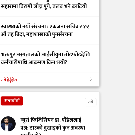
सहारामा बिरामी जाँच्न पुगे, तलब भने काटियो
अनसनरत इन्टर्न
स्वास्थ्यको नयाँ संरचना : एकजना सचिव र १२
चिकित्सक डिल्ली हरिजन
औं तह बिदा, महाशाखाको पुनर्संरचना
अस्वस्थ, अस्पताल भर्ना
भक्तपुर अस्पतालको आईसीयुमा तोडफोडदेखि
उपचारविहीन अस्पताल:
कर्मचारीमाथि आक्रमण किन भयो?
हामी भवन बनाउँदैछौँ कि
स्वास्थ्य प्रणाली?
सबै हेर्नुहोस
कान्ति अस्पतालको निर्देशकमा डा. रामहरी
चापागाईं
विश्वकै प्रतिष्ठित एएसभी
२०२६ सम्मेलनमा नेपाली
अन्तर्वार्ता
सबै
वैज्ञानिक डा. प्रमिला
लामिछानेद्वारा अनुसन्धान
न्युरो फिजिसियन डा. पौडेललाई
प्रस्तुत
प्रश्न: टाउको दुखाइको कुन अवस्था