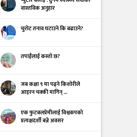
प्युटार बसाइँ : दुर्गम स्वास्थ्य सेवाको
सेवा: उपचार गर्नेलाई
वास्तविक अनुहार
हातपात हैन सम्मान दिउँ
चुरोट तनाव घटाउने कि बढाउने?
स्वास्थ्य सेवामा कर: २०७५
को त्यो ऐतिहासिक निर्णय
र आजको यथार्थ
तपाईंलाई कस्तो छ?
गोरखामा मौन महामारीका
रूपमा फैलिँदै नसर्ने रोग
जब कक्षा ९ मा पढ्ने किशोरीले
आइरन चक्की मागिन् ...
एक फुटबलप्रेमीलाई विश्वकपको
प्रत्यक्षदर्शी बन्ने अवसर