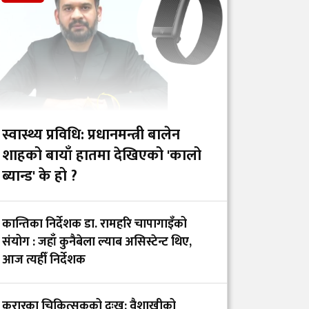
निजी मेडिकल
कलेजहरूको अडान :
इन्टर्नशिप भत्ता बढाउन
सकिदैन
स्तनपानमैत्री कार्यस्थल
बनाऔँ
स्वास्थ्य प्रविधि: प्रधानमन्त्री बालेन
शाहको बायाँ हातमा देखिएको 'कालो
ब्यान्ड' के हो ?
अस्तित्वको खोजीमा
नर्सिङ पेसा: साधना
कान्तिका निर्देशक डा. रामहरि चापागाइँको
देशको, सम्मान कहिले?
संयोग : जहाँ कुनैबेला ल्याब असिस्टेन्ट थिए,
आज त्यहीँ निर्देशक
प्युटार बसाइँ : दुर्गम
स्वास्थ्य सेवाको वास्तविक
करारका चिकित्सकको दुःख: वैशाखीको
अनुहार