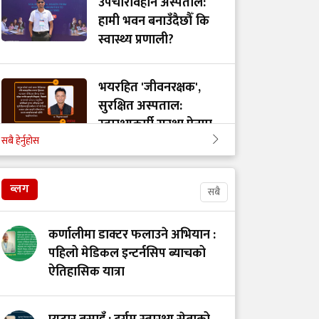
उपचारविहीन अस्पताल:
हामी भवन बनाउँदैछौँ कि
स्वास्थ्य प्रणाली?
भयरहित 'जीवनरक्षक',
सुरक्षित अस्पताल:
स्वास्थ्यकर्मी सुरक्षा ऐनमा
सबै हेर्नुहोस
कडा परिमार्जनको
अपरिहार्यता
ब्लग
सबै
डाँडापारिको स्वास्थ्य:
भूगोल, समुदाय र
कर्णालीमा डाक्टर फलाउने अभियान :
जनस्वास्थ्यबीचको सम्बन्ध
पहिलो मेडिकल इन्टर्नसिप ब्याचको
ऐतिहासिक यात्रा
स्वास्थ्यकर्मी असुरक्षित
हुँदा जोखिममा स्वास्थ्य