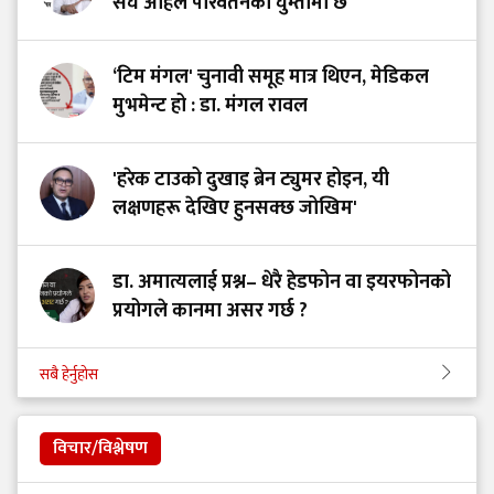
संघ अहिले परिवर्तनको घुम्तीमा छ'
‘टिम मंगल' चुनावी समूह मात्र थिएन, मेडिकल
मुभमेन्ट हो : डा. मंगल रावल
'हरेक टाउको दुखाइ ब्रेन ट्युमर होइन, यी
लक्षणहरू देखिए हुनसक्छ जोखिम'
डा. अमात्यलाई प्रश्न– धेरै हेडफोन वा इयरफोनको
प्रयोगले कानमा असर गर्छ ?
सबै हेर्नुहोस
विचार/विश्लेषण