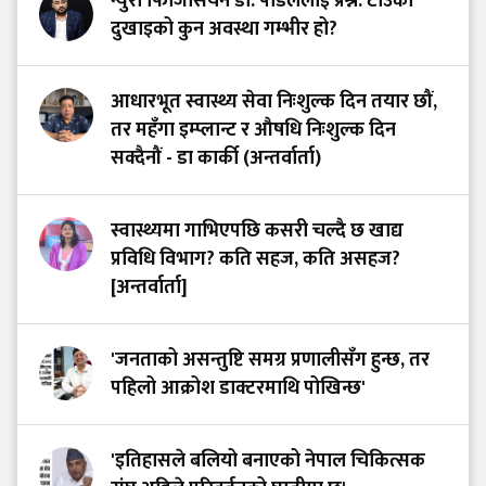
न्युरो फिजिसियन डा. पौडेललाई प्रश्न: टाउको
दुखाइको कुन अवस्था गम्भीर हो?
आधारभूत स्वास्थ्य सेवा निःशुल्क दिन तयार छौं,
तर महँगा इम्प्लान्ट र औषधि निःशुल्क दिन
सक्दैनौं - डा कार्की (अन्तर्वार्ता)
स्वास्थ्यमा गाभिएपछि कसरी चल्दै छ खाद्य
प्रविधि विभाग? कति सहज, कति असहज?
[अन्तर्वार्ता]
'जनताको असन्तुष्टि समग्र प्रणालीसँग हुन्छ, तर
पहिलो आक्रोश डाक्टरमाथि पोखिन्छ'
'इतिहासले बलियो बनाएको नेपाल चिकित्सक