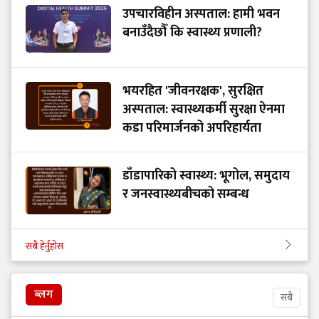
उपचारविहीन अस्पताल: हामी भवन
बनाउँदैछौँ कि स्वास्थ्य प्रणाली?
भयरहित 'जीवनरक्षक', सुरक्षित
अस्पताल: स्वास्थ्यकर्मी सुरक्षा ऐनमा
कडा परिमार्जनको अपरिहार्यता
डाँडापारिको स्वास्थ्य: भूगोल, समुदाय
र जनस्वास्थ्यबीचको सम्बन्ध
सबै हेर्नुहोस
ब्लग
सबै