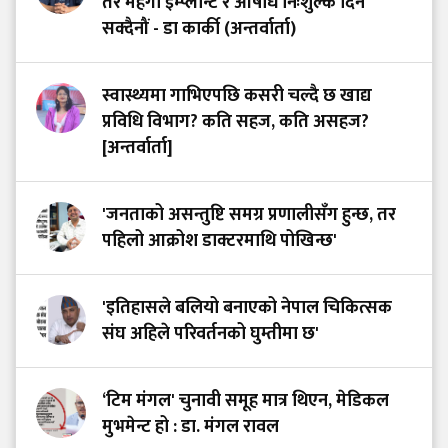
तर महँगा इम्प्लान्ट र औषधि निःशुल्क दिन
सक्दैनौं - डा कार्की (अन्तर्वार्ता)
स्वास्थ्यमा गाभिएपछि कसरी चल्दै छ खाद्य
प्रविधि विभाग? कति सहज, कति असहज?
[अन्तर्वार्ता]
'जनताको असन्तुष्टि समग्र प्रणालीसँग हुन्छ, तर
पहिलो आक्रोश डाक्टरमाथि पोखिन्छ'
'इतिहासले बलियो बनाएको नेपाल चिकित्सक
संघ अहिले परिवर्तनको घुम्तीमा छ'
‘टिम मंगल' चुनावी समूह मात्र थिएन, मेडिकल
मुभमेन्ट हो : डा. मंगल रावल