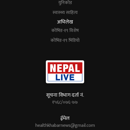
युनिकोड
स्वास्थ्य साहित्य
अभिलेख
कोभिड-१९ विशेष
कोभिड-१९ भिडियो
सूचना विभाग दर्ता नं.
१५६८/०७६-७७
ईमेल
healthkhabarnews@gmail.com