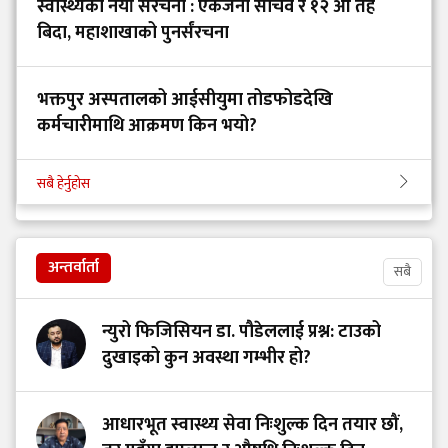
स्वास्थ्यको नयाँ संरचना : एकजना सचिव र १२ औं तह
बिदा, महाशाखाको पुनर्संरचना
भक्तपुर अस्पतालको आईसीयुमा तोडफोडदेखि
कर्मचारीमाथि आक्रमण किन भयो?
सबै हेर्नुहोस
अन्तर्वार्ता
सबै
न्युरो फिजिसियन डा. पौडेललाई प्रश्न: टाउको
दुखाइको कुन अवस्था गम्भीर हो?
आधारभूत स्वास्थ्य सेवा निःशुल्क दिन तयार छौं,