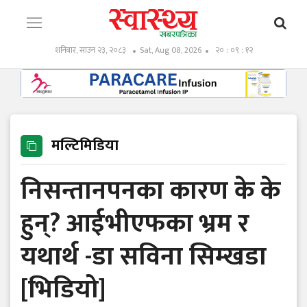
शनिबार, साउन २३, २०८३
Sat, Aug 08, 2026
२० : ०९ : १२
मल्टिमिडिया
निसन्तानपनका कारण के के
हुन्? आईभीएफका भ्रम र
यथार्थ -डा सविना सिम्खडा
[भिडियो]