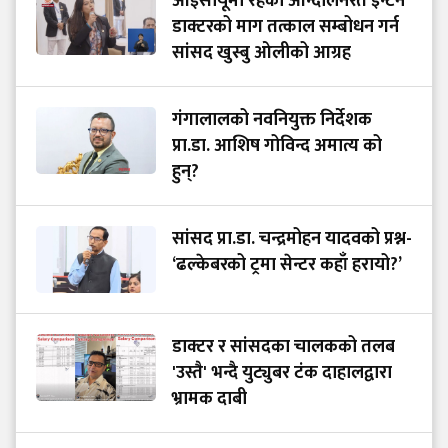
आईसीयूमा रहेका आन्दोलनरत इन्टर्न
डाक्टरको माग तत्काल सम्बोधन गर्न
सांसद खुस्बु ओलीको आग्रह
गंगालालको नवनियुक्त निर्देशक
प्रा.डा. आशिष गोविन्द अमात्य को
हुन्?
सांसद प्रा.डा. चन्द्रमोहन यादवको प्रश्न-
‘ढल्केबरको ट्रमा सेन्टर कहाँ हरायो?’
डाक्टर र सांसदका चालकको तलब
'उस्तै' भन्दै युट्युबर टंक दाहालद्वारा
भ्रामक दाबी