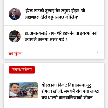
'हरेक टाउको दुखाइ ब्रेन ट्युमर होइन, यी
लक्षणहरू देखिए हुनसक्छ जोखिम'
डा. अमात्यलाई प्रश्न– धेरै हेडफोन वा इयरफोनको
प्रयोगले कानमा असर गर्छ ?
सबै हेर्नुहोस
विचार/विश्लेषण
गोरखाका विकट विद्यालयमा मुटु
रोगको खोजी: समयमै रोग पत्ता लाग्दा
बच्न थाल्यो बालबालिकाको जीवन