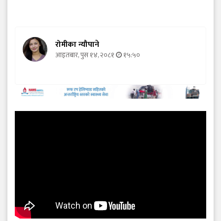
रोमीका न्यौपाने
आइतबार, पुस १४, २०८१
१५:५०