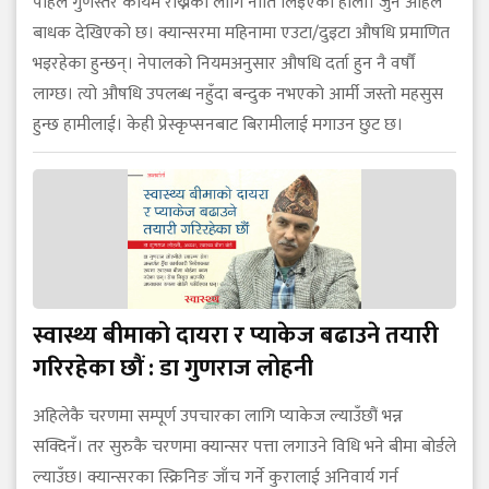
पहिले गुणस्तर कायम राख्नका लागि नीति लिइएको होला। जुन अहिले
बाधक देखिएको छ। क्यान्सरमा महिनामा एउटा/दुइटा औषधि प्रमाणित
भइरहेका हुन्छन्। नेपालको नियमअनुसार औषधि दर्ता हुन नै वर्षौं
लाग्छ। त्यो औषधि उपलब्ध नहुँदा बन्दुक नभएको आर्मी जस्तो महसुस
हुन्छ हामीलाई। केही प्रेस्कृप्सनबाट बिरामीलाई मगाउन छुट छ।
स्वास्थ्य बीमाको दायरा र प्याकेज बढाउने तयारी
गरिरहेका छौं : डा गुणराज लोहनी
अहिलेकै चरणमा सम्पूर्ण उपचारका लागि प्याकेज ल्याउँछौं भन्न
सक्दिनँ। तर सुरुकै चरणमा क्यान्सर पत्ता लगाउने विधि भने बीमा बोर्डले
ल्याउँछ। क्यान्सरका स्क्रिनिङ जाँच गर्ने कुरालाई अनिवार्य गर्न